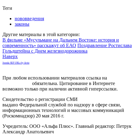
Теги
нововведения
законы
Другие материалы в этой категории:
В фильме «Мусульмане на Дальнем Востоке: история и
современность» расскажут об ЕАО
Поздравление Ростислава
Гольдштейна с Днем железнодорожника
Наверх
Joomla SEF URLs by Artio
При любом использовании материалов ссылка на
gorodnabire.ru
обязательна. Цитирование в Интернете
возможно только при наличии активной гиперссылки.
Свидетельство о регистрации СМИ
ЭЛ № ФС 77-65771
выдано Федеральной службой по надзору в сфере связи,
информационных технологий и массовых коммуникаций
(Роскомнадзор) 20 мая 2016 г.
Учредитель: ООО «Альфа Плюс». Главный редактор: Петрук
Александр Анатольевич