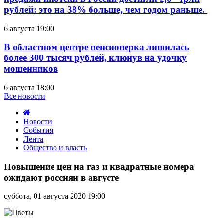
рублей: это на 38% больше, чем годом раньше.
6 августа 19:00
В областном центре пенсионерка лишилась
более 300 тысяч рублей, клюнув на удочку
мошенников
6 августа 18:00
Все новости
Новости
События
Лента
Общество и власть
Повышение
цен
Повышение цен на газ и квадратные номера
на
ожидают россиян в августе
газ
и
суббота, 01 августа 2020 19:00
квадратные
номера
ожидают