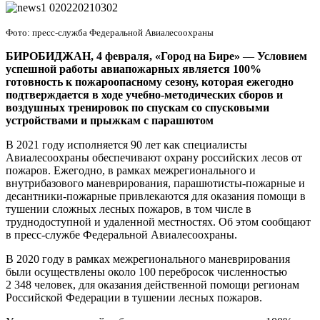
в
ФБУ
Фото: пресс-служба Федеральной Авиалесоохраны
«Авиалесоохрана»
БИРОБИДЖАН, 4 февраля, «Город на Бире»
—
Условием
успешной работы авиапожарных является 100%
готовность к пожароопасному сезону, которая ежегодно
подтверждается в ходе учебно-методических сборов и
воздушных тренировок по спускам со спусковыми
устройствами и прыжкам с парашютом
В 2021 году исполняется 90 лет как специалисты
Авиалесоохраны обеспечивают охрану российских лесов от
пожаров. Ежегодно, в рамках межрегионального и
внутрибазового маневрирования, парашютисты-пожарные и
десантники-пожарные привлекаются для оказания помощи в
тушении сложных лесных пожаров, в том числе в
труднодоступной и удаленной местностях. Об этом сообщают
в п
ресс-службе Федеральной Авиалесоохраны.
В 2020 году в рамках межрегионального маневрирования
были осуществлены около 100 перебросок численностью
2 348 человек, для оказания действенной помощи регионам
Российской Федерации в тушении лесных пожаров.