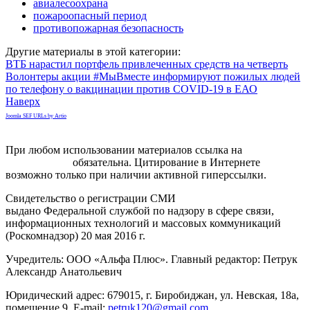
авиалесоохрана
пожароопасный период
противопожарная безопасность
Другие материалы в этой категории:
ВТБ нарастил портфель привлеченных средств на четверть
Волонтеры акции #МыВместе информируют пожилых людей
по телефону о вакцинации против COVID-19 в ЕАО
Наверх
Joomla SEF URLs by Artio
При любом использовании материалов ссылка на
gorodnabire.ru
обязательна. Цитирование в Интернете
возможно только при наличии активной гиперссылки.
Свидетельство о регистрации СМИ
ЭЛ № ФС 77-65771
выдано Федеральной службой по надзору в сфере связи,
информационных технологий и массовых коммуникаций
(Роскомнадзор) 20 мая 2016 г.
Учредитель: ООО «Альфа Плюс». Главный редактор: Петрук
Александр Анатольевич
Юридический адрес: 679015, г. Биробиджан, ул. Невская, 18а,
помещение 9. E-mail:
petruk120@gmail.com