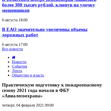
более 300 тысяч рублей, клюнув на удочку
мошенников
6 августа 18:00
В ЕАО значительно увеличены объемы
дорожных работ
6 августа 17:00
Все новости
Новости
События
Лента
Общество и власть
Практическую
подготовку
Практическую подготовку к пожароопасному
к
сезону 2021 года начали в ФБУ
пожароопасному
«Авиалесоохрана»
сезону
2021
четверг, 04 февраля 2021 09:00
года
начали