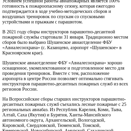
Условием успешной работы авиапожарных является 100%
готовность к пожароопасному сезону, которая ежегодно
подтверждается в ходе учебно-методических сборов и
воздушных тренировок по спускам со спусковыми
устройствами и прыжкам с парашютом.
В 2021 году сборы инструкторов парашютно-десантной
пожарной службы стартовали 31 января. Традиционно местом
сборов было выбрано Шушенское авиаотделение ФБУ
«Авиалесоохрана» (с. Казанцево, аэропорт «Шушенское» в
Красноярском крае).
Шушенское авиаотделение ФБУ «Авиалесоохрана» хорошо
оснащенное, укомплектованное и подготовленное место для
проведения тренировок. Вместе с тем, расположение
аэропорта в центре России позволяет оптимально стягивать
инструкторов парашютно-десантных пожарных служб из всех
регионов России.
На Всероссийские сборы старших инструкторов парашютно-
десантных пожарных служб съехались лесные пожарные с 25
региональных авиабаз. Из Республик Карелия, Коми, Тыва,
Алтай, Саха (Якутия) и Бурятия, Ханты-Мансийского
автономного округа, Архангельской, Вологодской,
Кировской, Свердловской, Тюменской, Томской,
Кемеровской, Новосибирской, Амурской, Сахалинской,