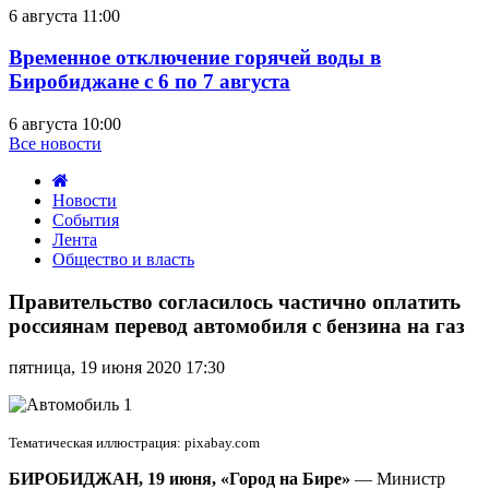
6 августа 11:00
Временное отключение горячей воды в
Биробиджане с 6 по 7 августа
6 августа 10:00
Все новости
Новости
События
Лента
Общество и власть
Правительство
согласилось
Правительство согласилось частично оплатить
частично
россиянам перевод автомобиля с бензина на газ
оплатить
россиянам
пятница, 19 июня 2020 17:30
перевод
автомобиля
с
бензина
Тематическая иллюстрация: pixabay.com
на
газ
БИРОБИДЖАН, 19 июня, «Город на Бире»
— Министр