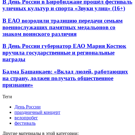
В День России в Биробиджане прошёл фестиваль
уличных культур и спорта «Звуки улиц» (16+)
В ЕАО возродили традицию передачи семьям
военнослужащих памятных медальонов со
знаком воинского различия
В День России губернатор ЕАО Мария Костюк
вручила государственные и региональные
награды
Бадма Башанкаев: «Вклад людей, работающих
на страну, должен получать общественное
признание»
Теги
День России
праздничный концерт
велопробег
фестиваль
Другие материалы в этой категории: