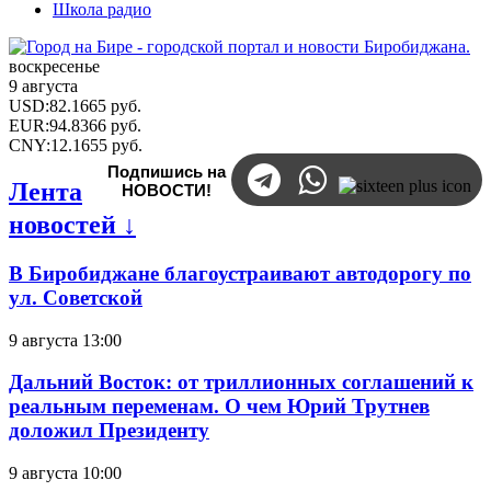
Школа радио
воскресенье
9 августа
USD
:
82.1665
руб.
EUR
:
94.8366
руб.
CNY
:
12.1655
руб.
Подпишись на
Лента
НОВОСТИ!
новостей ↓
В Биробиджане благоустраивают автодорогу по
ул. Советской
9 августа 13:00
Дальний Восток: от триллионных соглашений к
реальным переменам. О чем Юрий Трутнев
доложил Президенту
9 августа 10:00