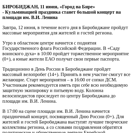
торжественно
БИРОБИДЖАН, 11 июня, «Город на Бире»
отметят
- Кульминацией праздника станет большой концерт на
День
площади им. В.И. Ленина
России
Завтра, 12 июня, в течение всего дня в Биробиджане пройдут
массовые мероприятия для жителей и гостей региона.
Утро в областном центре начнется с поднятия
Государственного флага Российской Федерации. В «Саду
воинского духа» в 10:00 пройдет торжественное мероприятие
(0+), а юные жители ЕАО получат свои первые паспорта.
Традиционно в День России в Биробиджане пройдет
массовый велопробег (14+). Принять в нем участие смогут все
желающие. Старт мероприятия – в 16:00 от сопки ДСМ.
Участникам рекомендуется иметь при себе всю необходимую
защитную экипировку и питьевую воду. Колонна
велосипедистов проследует по центру Биробиджана до
площади им. В.И. Ленина.
В 17:00 на сцене площади им. В.И. Ленина начнется
праздничный концерт, посвященный Дню России (0+). Для
жителей и гостей Биробиджана выступят лучшие творческие
коллективы региона, а со словами поздравления обратятся
политические и общественные деятели Еврейской