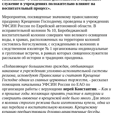
служение в учреждениях положительно влияют на
воспитательный процесс».
Мероприятия, посвященные значимому православному
празднику Крещению Господнему, проведены в учреждениях
УФСИН России по Еврейской автономной области. В
исправительной колонии № 10, Биробиджанской
воспитательной колонии совершен чин великого освящения
воды, в храмах, расположенных на территории колоний
состоялись богослужения, с осужденными в колониях и
следственном изоляторе № 1 организованы индивидуальные
и групповые встречи, в рамках которых священнослужители
рассказали об истории и традициях праздника.
«Подавляющее большинство граждан, отбывающих
наказание в учреждениях уголовно-исполнительной системы
региона, исповедуют Православие и считают Крещение
Господне одним из главных церковных торжеств
, - рассказал
помощник начальника УФСИН России по ЕАО по
организации работы с верующими
иерей Константин
. –
Как и
в прошлые годы желающих принять участие в литургии и
совершить омовение в крещенской воде было много. Для этого
в колонии строгого режима были изготовлены купели, одна из
них передала в воспитательную колонию. Крещенскому
купанию предшествовали духовно-нравственные беседы,