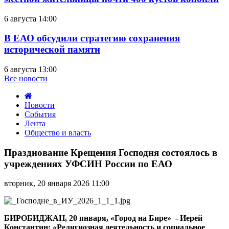
6 августа 14:00
В ЕАО обсудили стратегию сохранения
исторической памяти
6 августа 13:00
Все новости
Новости
События
Лента
Общество и власть
Празднование
Крещения
Празднование Крещения Господня состоялось в
Господня
учреждениях УФСИН России по ЕАО
состоялось
в
вторник, 20 января 2026 11:00
учреждениях
УФСИН
России
по
БИРОБИДЖАН, 20 января, «Город на Бире» - Иерей
ЕАО
Константин: «Религиозная деятельность и социальное