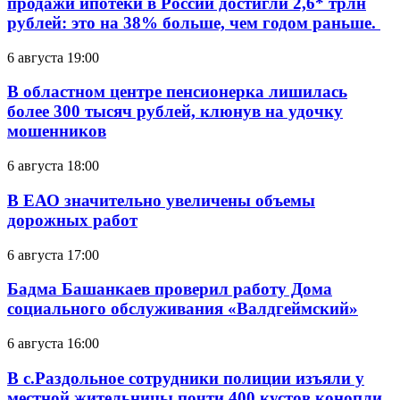
продажи ипотеки в России достигли 2,6* трлн
рублей: это на 38% больше, чем годом раньше.
6 августа 19:00
В областном центре пенсионерка лишилась
более 300 тысяч рублей, клюнув на удочку
мошенников
6 августа 18:00
В ЕАО значительно увеличены объемы
дорожных работ
6 августа 17:00
Бадма Башанкаев проверил работу Дома
социального обслуживания «Валдгеймский»
6 августа 16:00
В с.Раздольное сотрудники полиции изъяли у
местной жительницы почти 400 кустов конопли