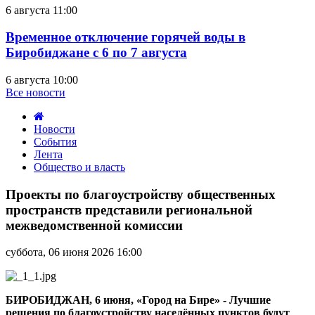
6 августа 11:00
Временное отключение горячей воды в
Биробиджане с 6 по 7 августа
6 августа 10:00
Все новости
Новости
События
Лента
Общество и власть
Проекты
по
Проекты по благоустройству общественных
благоустройству
пространств представили региональной
общественных
межведомственной комиссии
пространств
представили
суббота, 06 июня 2026 16:00
региональной
межведомственной
комиссии
БИРОБИДЖАН, 6 июня, «Город на Бире» - Лучшие
решения по благоустройству населённых пунктов будут