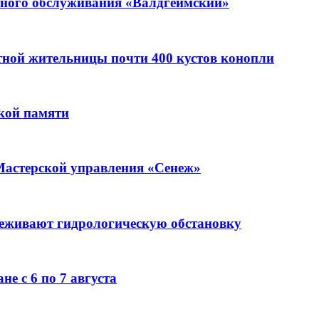
ьного обслуживания «Валдгеймский»
стной жительницы почти 400 кустов конопли
кой памяти
Мастерской управления «Сенеж»
леживают гидрологическую обстановку
е с 6 по 7 августа