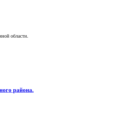
мной области.
ного района.