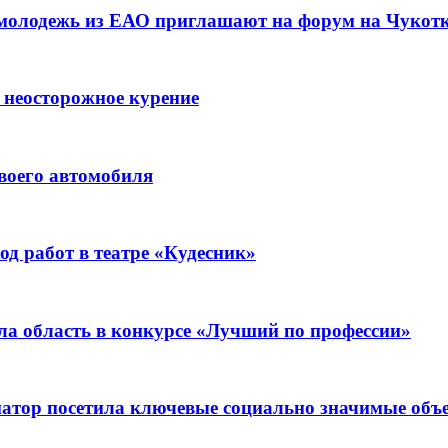
 молодежь из ЕАО приглашают на форум на Чукот
 неосторожное курение
воего автомобиля
д работ в театре «Кудесник»
ла область в конкурсе «Лучший по профессии»
рнатор посетила ключевые социально значимые о