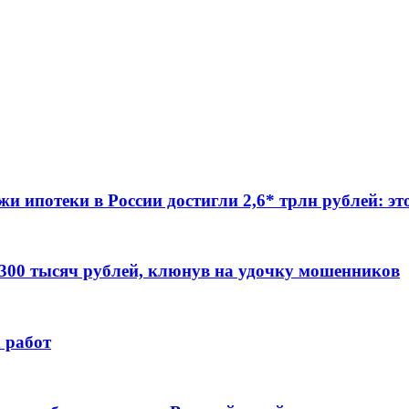
жи ипотеки в России достигли 2,6* трлн рублей: э
 300 тысяч рублей, клюнув на удочку мошенников
 работ