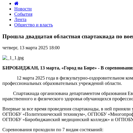
Новости
События
Лента
Общество и власть
Прошла
двадцатая
Прошла двадцатая областная спартакиада по вое
областная
спартакиада
четверг, 13 марта 2025 18:00
по
военно-
прикладным
видам
БИРОБИДЖАН, 13 марта, «Город на Бире» - В соревнования
спорта
для
12 марта 2025 года в физкультурно-оздоровительном компл
студентов
профессиональных образовательных учреждений области.
сузов
Спартакиада организована департаментом образования Еврей
нравственного и физического здоровья обучающихся професси
Впервые за все время проведения спартакиады, в ней приняли
ОГПОБУ «Политехнический техникум», ОГПОБУ «Многопрофил
ОГПОБУ «Биробиджанский медицинский колледж» и ОГПОБУ 
Соревнования проходили по 7 видам состязаний: