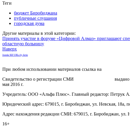
Теги
бюджет Биробиджана
публичные слушания
городская дума
Другие материалы в этой категории:
Принять участие в форуме «Цифровой Алмаз» приглашают сп
областную больницу
Наверх
Joomla SEF URLs by Artio
При любом использовании материалов ссылка на
gorodnabire.ru
Свидетельство о регистрации СМИ
ЭЛ № ФС 77-65771
выдано 
мая 2016 г.
Учредитель: ООО «Альфа Плюс». Главный редактор: Петрук А
Юридический адрес: 679015, г. Биробиджан, ул. Невская, 18а, п
Адрес нахождения редакции СМИ: 679015, г. Биробиджан, ул. Н
16+