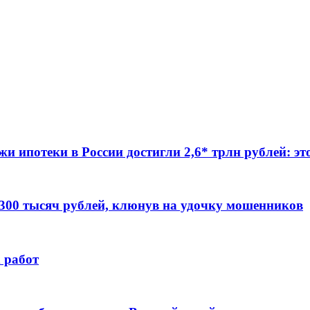
жи ипотеки в России достигли 2,6* трлн рублей: э
 300 тысяч рублей, клюнув на удочку мошенников
 работ