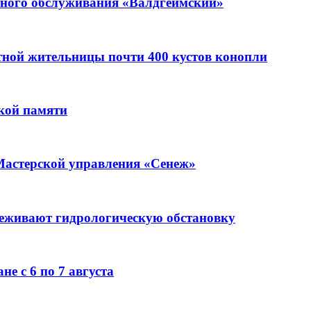
ьного обслуживания «Валдгеймский»
стной жительницы почти 400 кустов конопли
кой памяти
Мастерской управления «Сенеж»
леживают гидрологическую обстановку
е с 6 по 7 августа