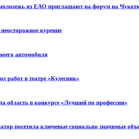
 молодежь из ЕАО приглашают на форум на Чукот
 неосторожное курение
воего автомобиля
д работ в театре «Кудесник»
ла область в конкурсе «Лучший по профессии»
рнатор посетила ключевые социально значимые о