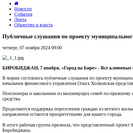
Новости
События
Лента
Общество и власть
Публичные
слушания
Публичные слушания по проекту муниципального
по
проекту
четверг, 07 ноября 2024 09:00
муниципального
бюджета
на
2025
БИРОБИДЖАН, 7 ноября, «Город на Бире» -
Все ключевые 
год
прошли
В мэрии состоялись публичные слушания по проекту муниципал
в
начальник финансового управления Ольга Холковская представ
Биробиджане
Пенсионеры и школьники из малоимущих семей по-прежнему см
средства.
Продолжится поддержка переселения граждан из ветхого жилья,
направления остаются приоритетными для нашего города.
В итоге рабочая группа признала, что представленный проект 
Биробиджана.