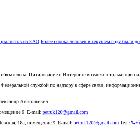
ециалистов из ЕАО
Более сорока человек в текущем году были д
обязательна. Цитирование в Интернете возможно только при н
Федеральной службой по надзору в сфере связи, информационн
лександр Анатольевич
омещение 9. E-mail:
petruk120@gmail.com
евская, 18а, помещение 9. E-mail:
petruk120@gmail.com
Тел.:
+