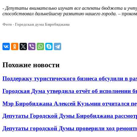
-
Депутаты внимательно изучат все аспекты бюджета и учту
способствовал дальнейшему развитию нашего города.
– проком
Фото - Городская дума Биробиджана
Похожие новости
Поддержку туристического бизнеса обсудили в р
Городская Дума утвердила отчёт об исполнении 
Мэр Биробиджана Алексей Кузьмин отчитался пер
Депутаты Городской Думы Биробиджана рассмот
Депутаты городской Думы проверили ход ремонтн