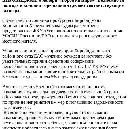
БИРОБИДЖАН, 6 ноября, «Город на Бире» - Возможно за
полгода в колонии горе-папаша сделает соответствующие
выводы.
С участием помощника прокурора г.Биробиджана
Константина Халиманенкова судом рассмотрено
представление ФКУ «Уголовно-исполнительная инспекция»
УФСИН России по ЕАО в отношении ранее осужденного
местного жителя.
Установлено, что ранее приговором Биробиджанского
районного суда ЕАО мужчина осужден за неуплату без
уважительных причин средств на содержание
несовершеннолетнего ребенка по ч. 1 ст. 157 УК РФ и ему
назначено наказание в виде исправительных работ сроком на
6 месяцев с удержанием 5% в доход государства.
Вместе с тем осужденный уклонялся от исполнения
наказания, ему дважды продлевался испытательный срок и
объявлялись предупреждения об отмене условного осуждения
по причине непринятия им мер к погашению задолженности
по алиментам.
В связи с нарушением порядка и условий отбывания
наказания, продолжаемым системным нарушением прав
несовершеннолетнего ребенка, уголовно-исполнительная
инспекция обратилась в суд о замене ему наказания более