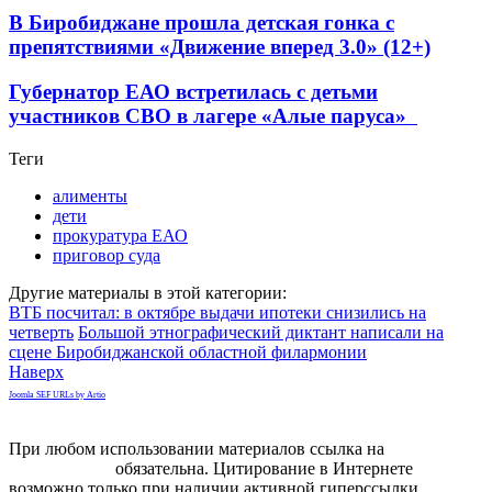
В Биробиджане прошла детская гонка с
препятствиями «Движение вперед 3.0» (12+)
Губернатор ЕАО встретилась с детьми
участников СВО в лагере «Алые паруса»
Теги
алименты
дети
прокуратура ЕАО
приговор суда
Другие материалы в этой категории:
ВТБ посчитал: в октябре выдачи ипотеки снизились на
четверть
Большой этнографический диктант написали на
сцене Биробиджанской областной филармонии
Наверх
Joomla SEF URLs by Artio
При любом использовании материалов ссылка на
gorodnabire.ru
обязательна. Цитирование в Интернете
возможно только при наличии активной гиперссылки.