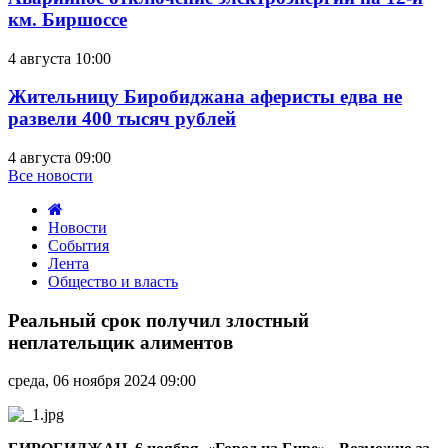
км. Биршоссе
4 августа 10:00
Жительницу Биробиджана аферисты едва не
развели 400 тысяч рублей
4 августа 09:00
Все новости
Новости
События
Лента
Общество и власть
Реальный
срок
Реальный срок получил злостный
получил
неплательщик алиментов
злостный
неплательщик
среда, 06 ноября 2024 09:00
алиментов