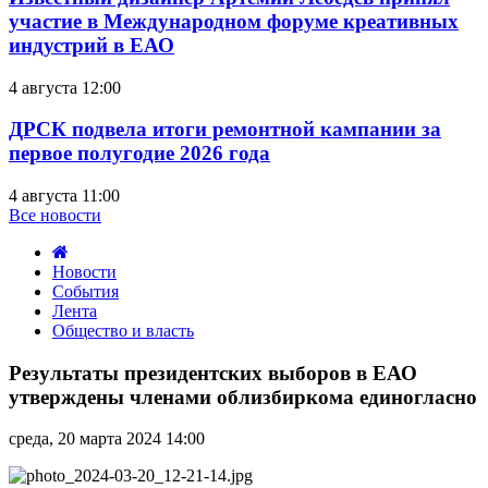
участие в Международном форуме креативных
индустрий в ЕАО
4 августа 12:00
ДРСК подвела итоги ремонтной кампании за
первое полугодие 2026 года
4 августа 11:00
Все новости
Новости
События
Лента
Общество и власть
Результаты
президентских
Результаты президентских выборов в ЕАО
выборов
утверждены членами облизбиркома единогласно
в
ЕАО
среда, 20 марта 2024 14:00
утверждены
членами
облизбиркома