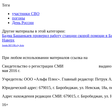
Теги
участники СВО
погоны
День России
Другие материалы в этой категории:
Бадма Башанкаев проверил работу станции скорой помощи в 
Наверх
Joomla SEF URLs by Artio
При любом использовании материалов ссылка на
gorodnabire.ru
Свидетельство о регистрации СМИ
ЭЛ № ФС 77-65771
выдано 
мая 2016 г.
Учредитель: ООО «Альфа Плюс». Главный редактор: Петрук А
Юридический адрес: 679015, г. Биробиджан, ул. Невская, 18а, п
Адрес нахождения редакции СМИ: 679015, г. Биробиджан, ул. Н
16+