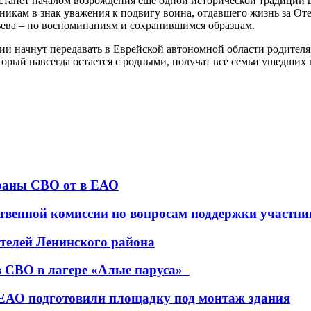
танет началом возрождения еще одной исторической традиции в
нникам в знак уважения к подвигу воина, отдавшего жизнь за О
ьева – по воспоминаниям и сохранившимся образцам.
ии начнут передавать в Еврейской автономной области родител
орый навсегда остается с родными, получат все семьи ушедших 
раны СВО от в ЕАО
ственной комиссии по вопросам поддержки участн
телей Ленинского района
в СВО в лагере «Алые паруса»
 ЕАО подготовили площадку под монтаж здания