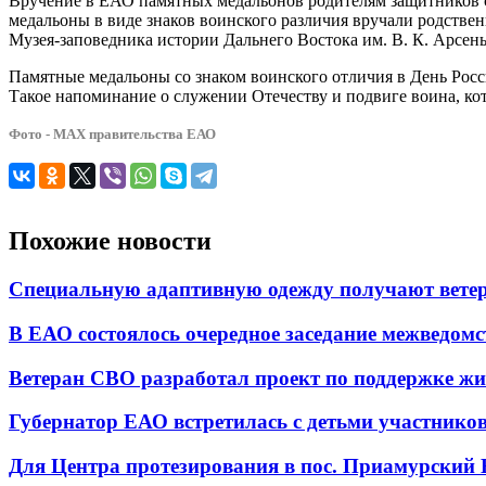
Вручение в ЕАО памятных медальонов родителям защитников с
медальоны в виде знаков воинского различия вручали родстве
Музея-заповедника истории Дальнего Востока им. В. К. Арсен
Памятные медальоны со знаком воинского отличия в День Росс
Такое напоминание о служении Отечеству и подвиге воина, кот
Фото - МАХ правительства ЕАО
Похожие новости
Специальную адаптивную одежду получают вете
В ЕАО состоялось очередное заседание межведом
Ветеран СВО разработал проект по поддержке жи
Губернатор ЕАО встретилась с детьми участнико
Для Центра протезирования в пос. Приамурский