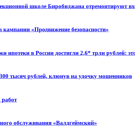
ррекционной школе Биробиджана отремонтируют в
ов кампании «Продвижение безопасности»
жи ипотеки в России достигли 2,6* трлн рублей: э
 300 тысяч рублей, клюнув на удочку мошенников
 работ
ьного обслуживания «Валдгеймский»