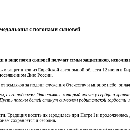
медальоны с погонами сыновей
в виде погон сыновей получат семьи защитников, исполнявш
ьям защитников из Еврейской автономной области 12 июня в Би
 посвященном Дню России.
от земляков за подвиг служения Отечеству и мирное небо, опла
ием, с его подвигом. Это символ, который носят у сердца и хра
Пусть погоны детей станут символом родительской гордости и 
и. Традиция носить их зародилась при Петре I и продолжилась д
нам сохраняется и сегодня.