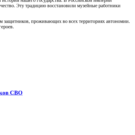
 истории нашего государства. В Российской империи
течество. Эту традицию восстановили музейные работники
ям защитников, проживающих во всех территориях автономии.
героев.
иков СВО