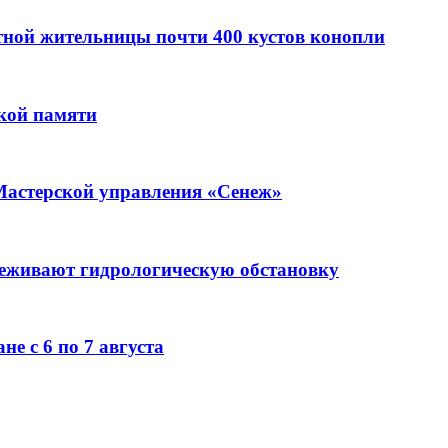
стной жительницы почти 400 кустов конопли
кой памяти
Мастерской управления «Сенеж»
леживают гидрологическую обстановку
е с 6 по 7 августа