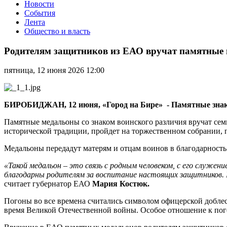
Новости
События
Лента
Общество и власть
Родителям
защитников
Родителям защитников из ЕАО вручат памятные 
из
ЕАО
пятница, 12 июня 2026 12:00
вручат
памятные
медальоны
с
БИРОБИДЖАН, 12 июня, «Город на Бире» - Памятные знаки 
погонами
сыновей
Памятные медальоны со знаком воинского различия вручат сем
исторической традиции, пройдет на торжественном собрании,
Медальоны передадут матерям и отцам воинов в благодарность 
«Такой медальон – это связь с родным человеком, с его служен
благодарны родителям за воспитание настоящих защитников. 
считает губернатор ЕАО
Мария Костюк.
Погоны во все времена считались символом офицерской доблест
время Великой Отечественной войны. Особое отношение к пого