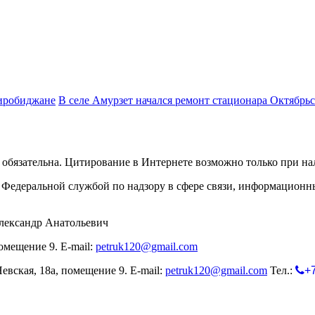
Биробиджане
В селе Амурзет начался ремонт стационара Октябр
обязательна. Цитирование в Интернете возможно только при н
Федеральной службой по надзору в сфере связи, информационн
лександр Анатольевич
омещение 9. E-mail:
petruk120@gmail.com
евская, 18а, помещение 9. E-mail:
petruk120@gmail.com
Тел.:
+