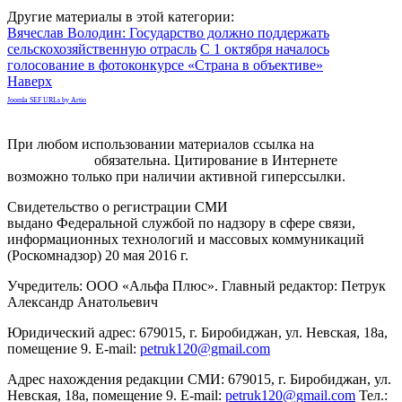
Другие материалы в этой категории:
Вячеслав Володин: Государство должно поддержать
сельскохозяйственную отрасль
С 1 октября началось
голосование в фотоконкурсе «Страна в объективе»
Наверх
Joomla SEF URLs by Artio
При любом использовании материалов ссылка на
gorodnabire.ru
обязательна. Цитирование в Интернете
возможно только при наличии активной гиперссылки.
Свидетельство о регистрации СМИ
ЭЛ № ФС 77-65771
выдано Федеральной службой по надзору в сфере связи,
информационных технологий и массовых коммуникаций
(Роскомнадзор) 20 мая 2016 г.
Учредитель: ООО «Альфа Плюс». Главный редактор: Петрук
Александр Анатольевич
Юридический адрес: 679015, г. Биробиджан, ул. Невская, 18а,
помещение 9. E-mail:
petruk120@gmail.com
Адрес нахождения редакции СМИ: 679015, г. Биробиджан, ул.
Невская, 18а, помещение 9. E-mail:
petruk120@gmail.com
Тел.: