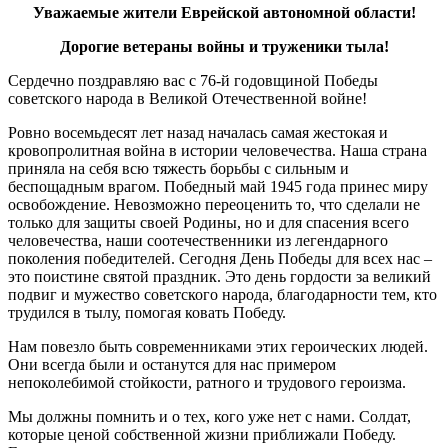
Уважаемые жители Еврейской автономной области!
Дорогие ветераны войны и труженики тыла!
Сердечно поздравляю вас с 76-й годовщиной Победы
советского народа в Великой Отечественной войне!
Ровно восемьдесят лет назад началась самая жестокая и
кровопролитная война в истории человечества. Наша страна
приняла на себя всю тяжесть борьбы с сильным и
беспощадным врагом. Победный май 1945 года принес миру
освобождение. Невозможно переоценить то, что сделали не
только для защиты своей Родины, но и для спасения всего
человечества, наши соотечественники из легендарного
поколения победителей. Сегодня День Победы для всех нас –
это поистине святой праздник. Это день гордости за великий
подвиг и мужество советского народа, благодарности тем, кто
трудился в тылу, помогая ковать Победу.
Нам повезло быть современниками этих героических людей.
Они всегда были и останутся для нас примером
непоколебимой стойкости, ратного и трудового героизма.
Мы должны помнить и о тех, кого уже нет с нами. Солдат,
которые ценой собственной жизни приближали Победу.