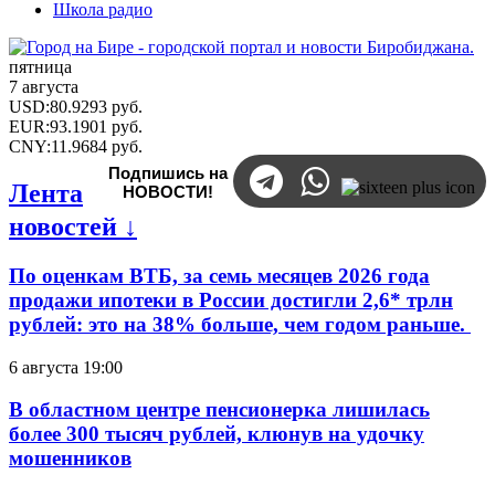
Школа радио
пятница
7 августа
USD
:
80.9293
руб.
EUR
:
93.1901
руб.
CNY
:
11.9684
руб.
Подпишись на
Лента
НОВОСТИ!
новостей ↓
По оценкам ВТБ, за семь месяцев 2026 года
продажи ипотеки в России достигли 2,6* трлн
рублей: это на 38% больше, чем годом раньше.
6 августа 19:00
В областном центре пенсионерка лишилась
более 300 тысяч рублей, клюнув на удочку
мошенников