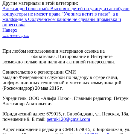
Другие материалы в этой категории:
Александр Головатый: Выгонять детей на улицу из автобусов
кондукторы не имеют права
"Уж зима катит в глаза", а в
жилфонде в Облученском районе не сделаны промывка и
опрессовка
Наверх
Joomla SEF URLs by Artio
При любом использовании материалов ссылка на
gorodnabire.ru
обязательна. Цитирование в Интернете
возможно только при наличии активной гиперссылки.
Свидетельство о регистрации СМИ
ЭЛ № ФС 77-65771
выдано Федеральной службой по надзору в сфере связи,
информационных технологий и массовых коммуникаций
(Роскомнадзор) 20 мая 2016 г.
Учредитель: ООО «Альфа Плюс». Главный редактор: Петрук
Александр Анатольевич
Юридический адрес: 679015, г. Биробиджан, ул. Невская, 18а,
помещение 9. E-mail:
petruk120@gmail.com
Адрес нахождения редакции СМИ: 679015, г. Биробиджан, ул.