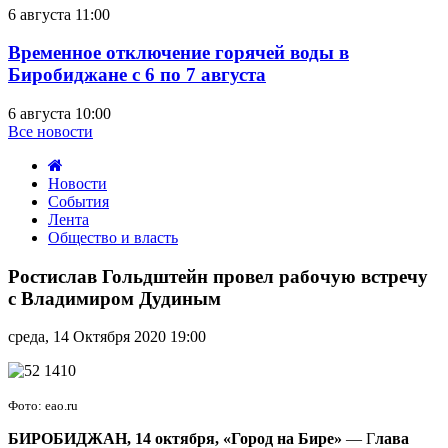
6 августа 11:00
Временное отключение горячей воды в
Биробиджане с 6 по 7 августа
6 августа 10:00
Все новости
Новости
События
Лента
Общество и власть
Ростислав
Гольдштейн
Ростислав Гольдштейн провел рабочую встречу
провел
с Владимиром Дудиным
рабочую
встречу
среда, 14 Октября 2020 19:00
с
Владимиром
Дудиным
Фото: eao.ru
БИРОБИДЖАН, 14 октября, «Город на Бире»
— Г
лава