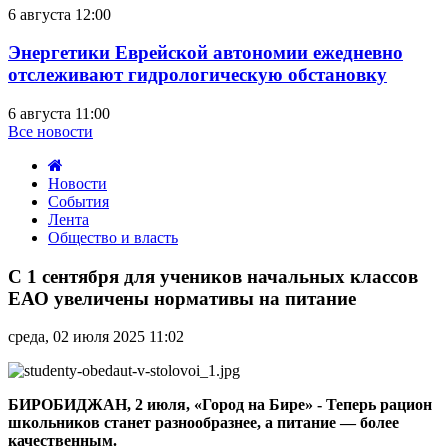
6 августа 12:00
Энергетики Еврейской автономии ежедневно
отслеживают гидрологическую обстановку
6 августа 11:00
Все новости
Новости
События
Лента
Общество и власть
С
1
С 1 сентября для учеников начальных классов
сентября
ЕАО увеличены нормативы на питание
для
учеников
среда, 02 июля 2025 11:02
начальных
классов
ЕАО
увеличены
БИРОБИДЖАН, 2 июля, «Город на Бире» - Теперь рацион
нормативы
школьников станет разнообразнее, а питание — более
на
качественным.