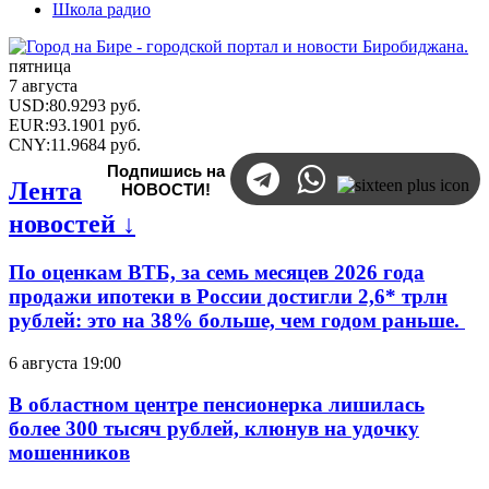
Школа радио
пятница
7 августа
USD
:
80.9293
руб.
EUR
:
93.1901
руб.
CNY
:
11.9684
руб.
Подпишись на
Лента
НОВОСТИ!
новостей ↓
По оценкам ВТБ, за семь месяцев 2026 года
продажи ипотеки в России достигли 2,6* трлн
рублей: это на 38% больше, чем годом раньше.
6 августа 19:00
В областном центре пенсионерка лишилась
более 300 тысяч рублей, клюнув на удочку
мошенников