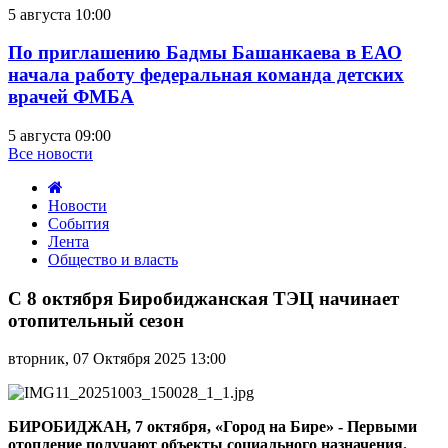
5 августа 10:00
По приглашению Бадмы Башанкаева в ЕАО
начала работу федеральная команда детских
врачей ФМБА
5 августа 09:00
Все новости
Новости
События
Лента
Общество и власть
С
8
С 8 октября Биробиджанская ТЭЦ начинает
октября
отопительный сезон
Биробиджанская
ТЭЦ
вторник, 07 Октября 2025 13:00
начинает
отопительный
сезон
БИРОБИДЖАН, 7 октября, «Город на Бире» - Первыми
отопление получают объекты социального назначения.