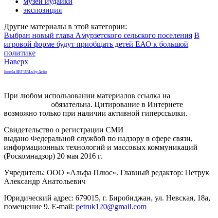
музей иудаики
экспозиция
Другие материалы в этой категории:
Выбран новый глава Амурзетского сельского поселения
В
игровой форме будут приобщать детей ЕАО к большой
политике
Наверх
Joomla SEF URLs by Artio
При любом использовании материалов ссылка на
gorodnabire.ru
обязательна. Цитирование в Интернете
возможно только при наличии активной гиперссылки.
Свидетельство о регистрации СМИ
ЭЛ № ФС 77-65771
выдано Федеральной службой по надзору в сфере связи,
информационных технологий и массовых коммуникаций
(Роскомнадзор) 20 мая 2016 г.
Учредитель: ООО «Альфа Плюс». Главный редактор: Петрук
Александр Анатольевич
Юридический адрес: 679015, г. Биробиджан, ул. Невская, 18а,
помещение 9. E-mail:
petruk120@gmail.com