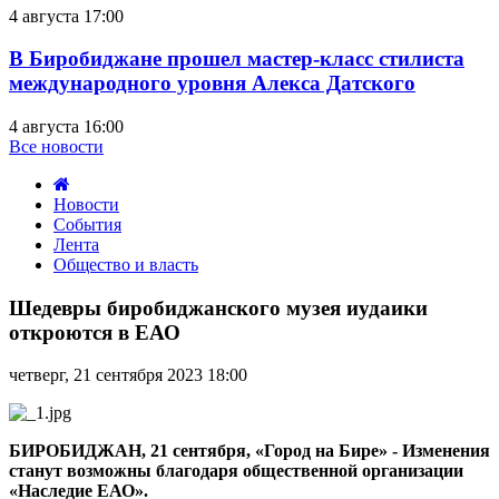
4 августа 17:00
В Биробиджане прошел мастер-класс стилиста
международного уровня Алекса Датского
4 августа 16:00
Все новости
Новости
События
Лента
Общество и власть
Шедевры
биробиджанского
Шедевры биробиджанского музея иудаики
музея
откроются в ЕАО
иудаики
откроются
четверг, 21 сентября 2023 18:00
в
ЕАО
БИРОБИДЖАН, 21 сентября, «Город на Бире» - Изменения
станут возможны благодаря общественной организации
«Наследие ЕАО».