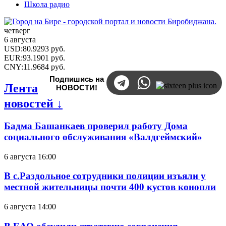
Школа радио
четверг
6 августа
USD
:
80.9293
руб.
EUR
:
93.1901
руб.
CNY
:
11.9684
руб.
Подпишись на
Лента
НОВОСТИ!
новостей ↓
Бадма Башанкаев проверил работу Дома
социального обслуживания «Валдгеймский»
6 августа 16:00
В с.Раздольное сотрудники полиции изъяли у
местной жительницы почти 400 кустов конопли
6 августа 14:00