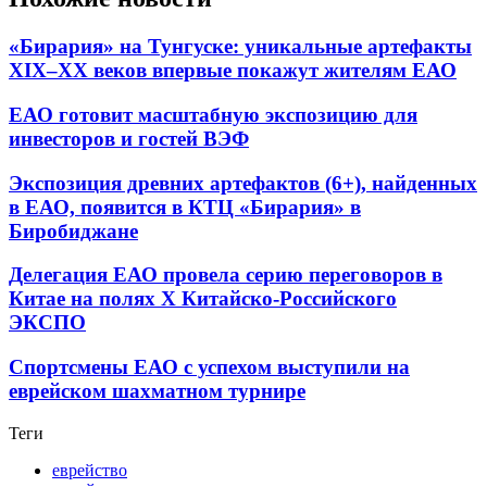
«Бирария» на Тунгуске: уникальные артефакты
XIX–XX веков впервые покажут жителям ЕАО
ЕАО готовит масштабную экспозицию для
инвесторов и гостей ВЭФ
Экспозиция древних артефактов (6+), найденных
в ЕАО, появится в КТЦ «Бирария» в
Биробиджане
Делегация ЕАО провела серию переговоров в
Китае на полях Х Китайско-Российского
ЭКСПО
Спортсмены ЕАО с успехом выступили на
еврейском шахматном турнире
Теги
еврейство