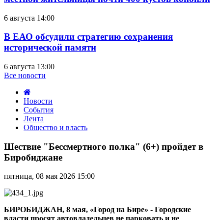
6 августа 14:00
В ЕАО обсудили стратегию сохранения
исторической памяти
6 августа 13:00
Все новости
Новости
События
Лента
Общество и власть
Шествие
"Бессмертного
Шествие "Бессмертного полка" (6+) пройдет в
полка"
Биробиджане
(6+)
пройдет
пятница, 08 мая 2026 15:00
в
Биробиджане
БИРОБИДЖАН, 8 мая, «Город на Бире» - Городские
власти просят автовладельцев не парковать и не