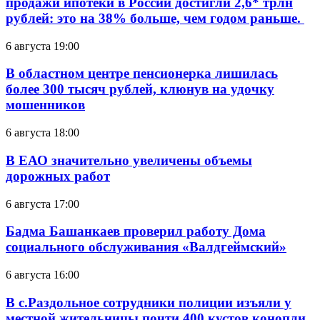
продажи ипотеки в России достигли 2,6* трлн
рублей: это на 38% больше, чем годом раньше.
6 августа 19:00
В областном центре пенсионерка лишилась
более 300 тысяч рублей, клюнув на удочку
мошенников
6 августа 18:00
В ЕАО значительно увеличены объемы
дорожных работ
6 августа 17:00
Бадма Башанкаев проверил работу Дома
социального обслуживания «Валдгеймский»
6 августа 16:00
В с.Раздольное сотрудники полиции изъяли у
местной жительницы почти 400 кустов конопли