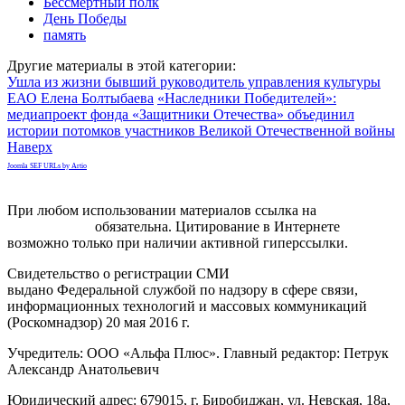
Бессмертный полк
День Победы
память
Другие материалы в этой категории:
Ушла из жизни бывший руководитель управления культуры
ЕАО Елена Болтыбаева
«Наследники Победителей»:
медиапроект фонда «Защитники Отечества» объединил
истории потомков участников Великой Отечественной войны
Наверх
Joomla SEF URLs by Artio
При любом использовании материалов ссылка на
gorodnabire.ru
обязательна. Цитирование в Интернете
возможно только при наличии активной гиперссылки.
Свидетельство о регистрации СМИ
ЭЛ № ФС 77-65771
выдано Федеральной службой по надзору в сфере связи,
информационных технологий и массовых коммуникаций
(Роскомнадзор) 20 мая 2016 г.
Учредитель: ООО «Альфа Плюс». Главный редактор: Петрук
Александр Анатольевич
Юридический адрес: 679015, г. Биробиджан, ул. Невская, 18а,