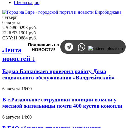
Школа радио
четверг
6 августа
USD
:
80.9293
руб.
EUR
:
93.1901
руб.
CNY
:
11.9684
руб.
Подпишись на
Лента
НОВОСТИ!
новостей ↓
Бадма Башанкаев проверил работу Дома
социального обслуживания «Валдгеймский»
6 августа 16:00
В с.Раздольное сотрудники полиции изъяли у
местной жительницы почти 400 кустов конопли
6 августа 14:00