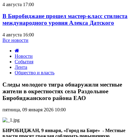
4 августа 17:00
В Биробиджане прошел мастер-класс стилиста
международного уровня Алекса Датского
4 августа 16:00
Все новости
Новости
События
Лента
Общество и власть
Следы
молодого
Следы молодого тигра обнаружили местные
тигра
жители в окрестностях села Раздольное
обнаружили
Биробиджанского района ЕАО
местные
жители
пятница, 09 января 2026 10:00
в
окрестностях
села
Раздольное
БИРОБИДЖАН, 9 января, «Город на Бире» - Местные
Биробиджанского
власти просят граждан соблюдать повышенную