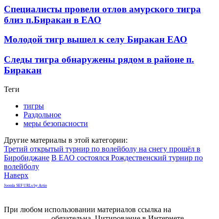
Специалисты провели отлов амурского тигра
близ п.Биракан в ЕАО
Молодой тигр вышел к селу Биракан ЕАО
Следы тигра обнаружены рядом в районе п.
Биракан
Теги
тигры
Раздольное
меры безопасности
Другие материалы в этой категории:
Третий открытый турнир по волейболу на снегу прошёл в
Биробиджане
В ЕАО состоялся Рождественский турнир по
волейболу
Наверх
Joomla SEF URLs by Artio
При любом использовании материалов ссылка на
gorodnabire.ru
обязательна. Цитирование в Интернете