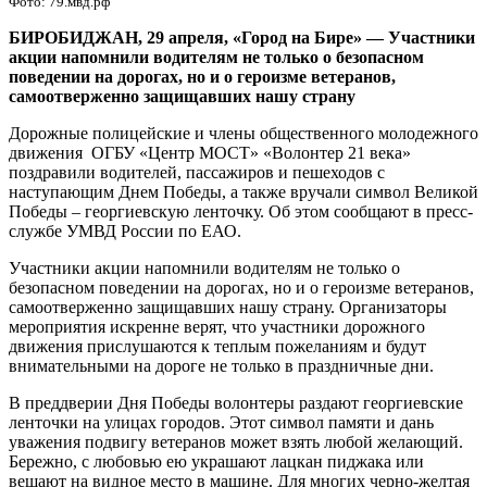
Фото: 79.мвд.рф
БИРОБИДЖАН, 29 апреля, «Город на Бире»
—
Участники
акции напомнили водителям не только о безопасном
поведении на дорогах, но и о героизме ветеранов,
самоотверженно защищавших нашу страну
Дорожные полицейские и члены общественного молодежного
движения ОГБУ «Центр МОСТ» «Волонтер 21 века»
поздравили водителей, пассажиров и пешеходов с
наступающим Днем Победы, а также вручали символ Великой
Победы – георгиевскую ленточку. Об этом сообщают в пресс-
службе УМВД России по ЕАО.
Участники акции напомнили водителям не только о
безопасном поведении на дорогах, но и о героизме ветеранов,
самоотверженно защищавших нашу страну. Организаторы
мероприятия искренне верят, что участники дорожного
движения прислушаются к теплым пожеланиям и будут
внимательными на дороге не только в праздничные дни.
В преддверии Дня Победы волонтеры раздают георгиевские
ленточки на улицах городов. Этот символ памяти и дань
уважения подвигу ветеранов может взять любой желающий.
Бережно, с любовью ею украшают лацкан пиджака или
вешают на видное место в машине. Для многих черно-желтая