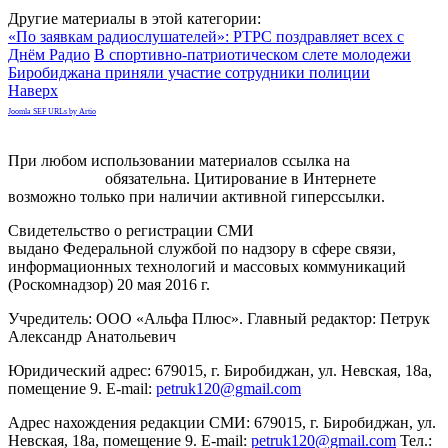
Другие материалы в этой категории:
«По заявкам радиослушателей»: РТРС поздравляет всех с
Днём Радио
В спортивно-патриотическом слете молодежи
Биробиджана приняли участие сотрудники полиции
Наверх
Joomla SEF URLs by Artio
При любом использовании материалов ссылка на
gorodnabire.ru
обязательна. Цитирование в Интернете
возможно только при наличии активной гиперссылки.
Свидетельство о регистрации СМИ
ЭЛ № ФС 77-65771
выдано Федеральной службой по надзору в сфере связи,
информационных технологий и массовых коммуникаций
(Роскомнадзор) 20 мая 2016 г.
Учредитель: ООО «Альфа Плюс». Главный редактор: Петрук
Александр Анатольевич
Юридический адрес: 679015, г. Биробиджан, ул. Невская, 18а,
помещение 9. E-mail:
petruk120@gmail.com
Адрес нахождения редакции СМИ: 679015, г. Биробиджан, ул.
Невская, 18а, помещение 9. E-mail:
petruk120@gmail.com
Тел.: