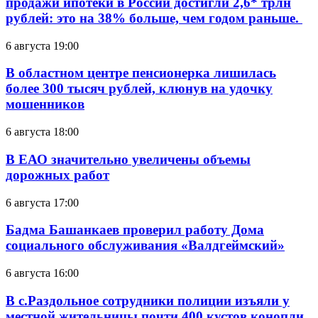
продажи ипотеки в России достигли 2,6* трлн
рублей: это на 38% больше, чем годом раньше.
6 августа 19:00
В областном центре пенсионерка лишилась
более 300 тысяч рублей, клюнув на удочку
мошенников
6 августа 18:00
В ЕАО значительно увеличены объемы
дорожных работ
6 августа 17:00
Бадма Башанкаев проверил работу Дома
социального обслуживания «Валдгеймский»
6 августа 16:00
В с.Раздольное сотрудники полиции изъяли у
местной жительницы почти 400 кустов конопли