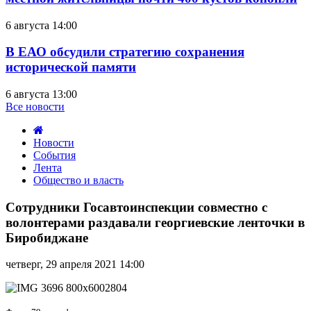
6 августа 14:00
В ЕАО обсудили стратегию сохранения
исторической памяти
6 августа 13:00
Все новости
Новости
События
Лента
Общество и власть
Сотрудники
Госавтоинспекции
Сотрудники Госавтоинспекции совместно с
совместно
волонтерами раздавали георгиевские ленточки в
с
Биробиджане
волонтерами
раздавали
четверг, 29 апреля 2021 14:00
георгиевские
ленточки
в
Биробиджане