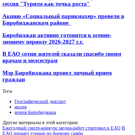
сессия "Туризм как точка роста"
Акцию «Социальный парикмахер» провели в
Биробиджанском районе
Биробиджан активно готовится к осенне-
зимнему периоду 2026-2027 г.г.
В ЕАО сотни жителей сказали спасибо своим
врачам и медсестрам
Мэр Биробиджана провел личный прием
граждан
Теги
Географический диктант
акция
мэрия Биробиджана
Другие материалы в этой категории:
Ежегодный смотр-конкурс медиа-работ стартовал в ЕАО
В
ЕАО прошёл турнир по боевому самбо