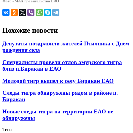
Фото - МАХ правительства ЕАО
Похожие новости
Депутаты поздравили жителей Птичника с Днем
рождения села
Специалисты провели отлов амурского тигра
близ п.Биракан в ЕАО
Молодой тигр вышел к селу Биракан ЕАО
Следы тигра обнаружены рядом в районе п.
Биракан
Новые следы тигра на территории ЕАО не
обнаружены
Теги