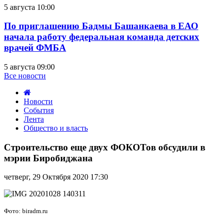
5 августа 10:00
По приглашению Бадмы Башанкаева в ЕАО
начала работу федеральная команда детских
врачей ФМБА
5 августа 09:00
Все новости
Новости
События
Лента
Общество и власть
Строительство
еще
Строительство еще двух ФОКОТов обсудили в
двух
мэрии Биробиджана
ФОКОТов
обсудили
четверг, 29 Октября 2020 17:30
в
мэрии
Биробиджана
Фото: biradm.ru