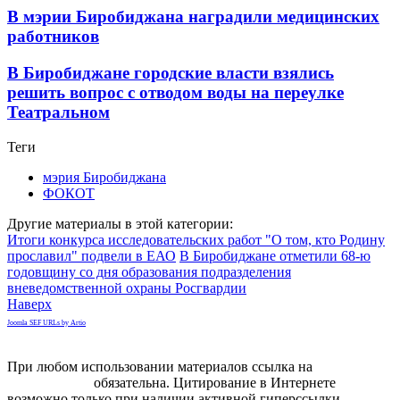
В мэрии Биробиджана наградили медицинских
работников
В Биробиджане городские власти взялись
решить вопрос с отводом воды на переулке
Театральном
Теги
мэрия Биробиджана
ФОКОТ
Другие материалы в этой категории:
Итоги конкурса исследовательских работ "О том, кто Родину
прославил" подвели в ЕАО
В Биробиджане отметили 68-ю
годовщину со дня образования подразделения
вневедомственной охраны Росгвардии
Наверх
Joomla SEF URLs by Artio
При любом использовании материалов ссылка на
gorodnabire.ru
обязательна. Цитирование в Интернете
возможно только при наличии активной гиперссылки.