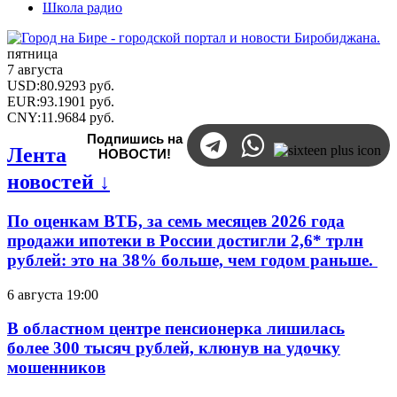
Школа радио
пятница
7 августа
USD
:
80.9293
руб.
EUR
:
93.1901
руб.
CNY
:
11.9684
руб.
Подпишись на
Лента
НОВОСТИ!
новостей ↓
По оценкам ВТБ, за семь месяцев 2026 года
продажи ипотеки в России достигли 2,6* трлн
рублей: это на 38% больше, чем годом раньше.
6 августа 19:00
В областном центре пенсионерка лишилась
более 300 тысяч рублей, клюнув на удочку
мошенников