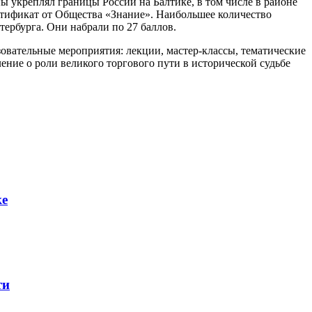
ы укреплял границы России на Балтике, в том числе в районе
ртификат от Общества «Знание». Наибольшее количество
ербурга. Они набрали по 27 баллов.
азовательные мероприятия: лекции, мастер-классы, тематические
ние о роли великого торгового пути в исторической судьбе
ке
ти