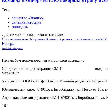
Команда «Юниор» из ЕАО покорила «Тропу Б
Теги
общество «Знание»
онлайнвикторина
молодёжь
Другие материалы в этой категории:
Спортсменка из Амурзета Ксения Артеева стала чемпионкой Ро
Наверх
Joomla SEF URLs by Artio
При любом использовании материалов ссылка на
gorodnabire.ru
Свидетельство о регистрации СМИ
ЭЛ № ФС 77-65771
выдано 
мая 2016 г.
Учредитель: ООО «Альфа Плюс». Главный редактор: Петрук А
Юридический адрес: 679015, г. Биробиджан, ул. Невская, 18а, п
Адрес нахождения редакции СМИ: 679015, г. Биробиджан, ул. Н
16+