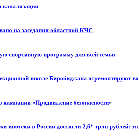
в канализации
вано на заседании областной КЧС
ую спортивную программу для всей семьи
ррекционной школе Биробиджана отремонтируют в
ов кампании «Продвижение безопасности»
жи ипотеки в России достигли 2,6* трлн рублей: э