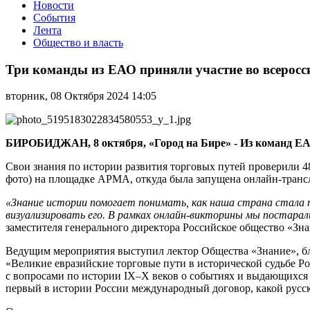
Новости
События
Лента
Общество и власть
Три
команды
Три команды из ЕАО приняли участие во всерос
из
ЕАО
вторник, 08 Октября 2024 14:05
приняли
участие
во
всероссийской
БИРОБИДЖАН, 8 октября, «Город на Бире» - Из команд ЕАО 
онлайн-
викторине
Свои знания по истории развития торговых путей проверили 48
Общества
фото) на площадке АРМА, откуда была запущена онлайн-трансл
«Знание»
«Знание истории помогает понимать, как наша страна стала т
визуализировать его. В рамках онлайн-викторины мы постара
заместителя генерального директора Российское общество «Зн
Ведущим мероприятия выступил лектор Общества «Знание», бл
«Великие евразийские торговые пути в исторической судьбе Р
с вопросами по истории IX–X веков о событиях и выдающихся л
первый в истории России международный договор, какой русск