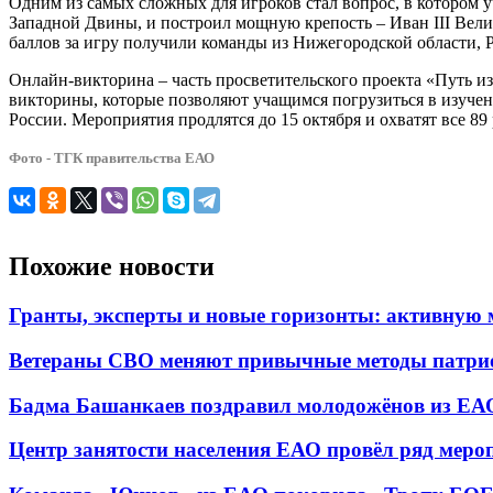
Одним из самых сложных для игроков стал вопрос, в котором у
Западной Двины, и построил мощную крепость – Иван III Вели
баллов за игру получили команды из Нижегородской области, 
Онлайн-викторина – часть просветительского проекта «Путь из 
викторины, которые позволяют учащимся погрузиться в изучен
России. Мероприятия продлятся до 15 октября и охватят все 89
Фото - ТГК правительства ЕАО
Похожие новости
Гранты, эксперты и новые горизонты: активную
Ветераны СВО меняют привычные методы патрио
Бадма Башанкаев поздравил молодожёнов из ЕАО
Центр занятости населения ЕАО провёл ряд меро