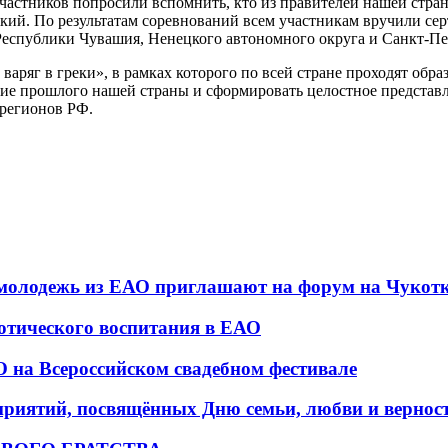
частников попросили вспомнить, кто из правителей нашей стран
кий. По результатам соревнований всем участникам вручили се
Республики Чувашия, Ненецкого автономного округа и Санкт-Пет
варяг в греки», в рамках которого по всей стране проходят обр
ие прошлого нашей страны и сформировать целостное представле
 регионов РФ.
 молодежь из ЕАО приглашают на форум на Чукот
тического воспитания в ЕАО
 на Всероссийском свадебном фестивале
приятий, посвящённых Дню семьи, любви и вернос