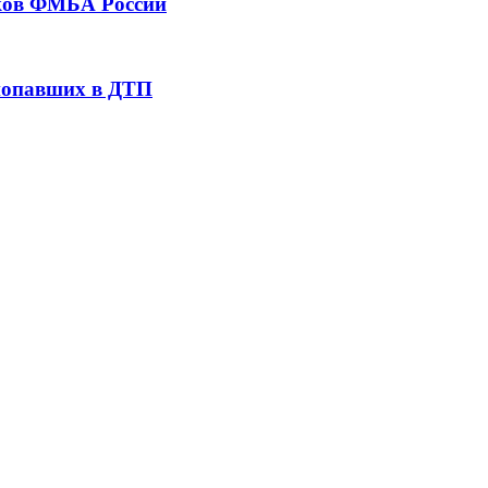
тков ФМБА России
 попавших в ДТП