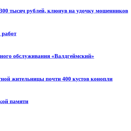
 300 тысяч рублей, клюнув на удочку мошенников
 работ
ьного обслуживания «Валдгеймский»
стной жительницы почти 400 кустов конопли
кой памяти