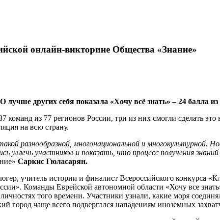
сийской онлайн-викторине Общества «Знание»
лучше других себя показала «Хочу всё знать» – 24 балла из
7 команд из 77 регионов России, три из них смогли сделать это
яция на всю страну.
акой разнообразной, многонациональной и многокультурной. Но
лись увлечь участников и показать, что процесс получения зн
ание»
Саркис Гюласарян.
огер, учитель истории и финалист Всероссийского конкурса «К
оссии». Команды Еврейской автономной области «Хочу все знать
ичностях того времени. Участники узнали, какие моря соединял 
ий город чаще всего подвергался нападениям иноземных захватч