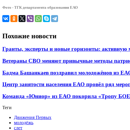
Фото - ТГК департамента образования ЕАО
Похожие новости
Гранты, эксперты и новые горизонты: активную
Ветераны СВО меняют привычные методы патрио
Бадма Башанкаев поздравил молодожёнов из ЕАО
Центр занятости населения ЕАО провёл ряд меро
Команда «Юниор» из ЕАО покорила «Тропу Б
Теги
Движения Первых
молодёжь
слет