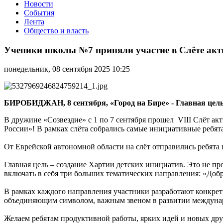
Новости
События
Лента
Общество и власть
Ученики
школы
Ученики школы №7 приняли участие в Слёте акт
№7
приняли
понедельник, 08 сентября 2025 10:25
участие
в
Слёте
активистов
БИРОБИДЖАН, 8 сентября, «Город на Бире» - Главная цель 
Движения
первых
В дружине «Созвездие» с 1 по 7 сентября прошел VIII Слёт а
России»! В рамках слёта собрались самые инициативные ребята
От Еврейской автономной области на слёт отправились ребята
Главная цель – создание Хартии детских инициатив. Это не пр
включать в себя три больших тематических направления: «Доб
В рамках каждого направления участники разработают конкрет
объединяющим символом, важным звеном в развитии междунар
Желаем ребятам продуктивной работы, ярких идей и новых дру