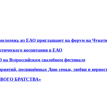
 молодежь из ЕАО приглашают на форум на Чукот
тического воспитания в ЕАО
 на Всероссийском свадебном фестивале
приятий, посвящённых Дню семьи, любви и вернос
ОЕВОГО БРАТСТВА»