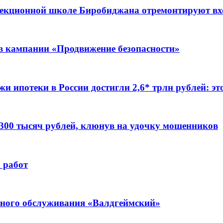
ррекционной школе Биробиджана отремонтируют в
ов кампании «Продвижение безопасности»
жи ипотеки в России достигли 2,6* трлн рублей: э
 300 тысяч рублей, клюнув на удочку мошенников
 работ
ьного обслуживания «Валдгеймский»