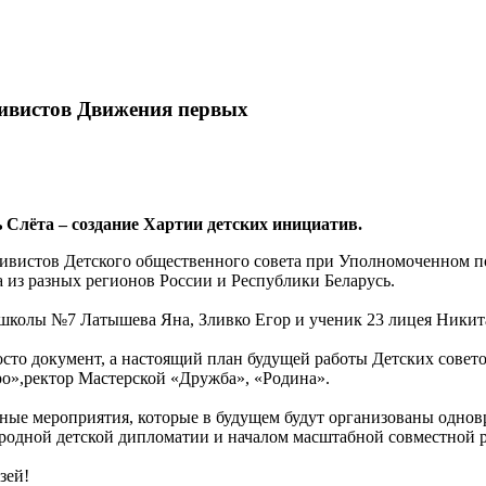
ивистов Движения первых
Слёта – создание Хартии детских инициатив.
ктивистов Детского общественного совета при Уполномоченном п
 из разных регионов России и Республики Беларусь.
 школы №7 Латышева Яна, Зливко Егор и ученик 23 лицея Никит
осто документ, а настоящий план будущей работы Детских совето
ро»,ректор Мастерской «Дружба», «Родина».
ные мероприятия, которые в будущем будут организованы одновр
одной детской дипломатии и началом масштабной совместной 
зей!