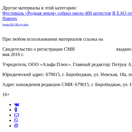
Другие материалы в этой категории:
Фестиваль «Родная земля» собрал около 400 артистов
В ЕАО от
Наверх
Joomla SEF URLs by Artio
При любом использовании материалов ссылка на
gorodnabire.ru
Свидетельство о регистрации СМИ
ЭЛ № ФС 77-65771
выдано 
мая 2016 г.
Учредитель: ООО «Альфа Плюс». Главный редактор: Петрук А
Юридический адрес: 679015, г. Биробиджан, ул. Невская, 18а, п
Адрес нахождения редакции СМИ: 679015, г. Биробиджан, ул. Н
16+