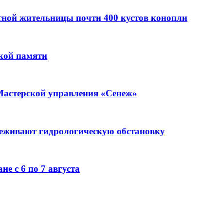
стной жительницы почти 400 кустов конопли
кой памяти
Мастерской управления «Сенеж»
леживают гидрологическую обстановку
е с 6 по 7 августа