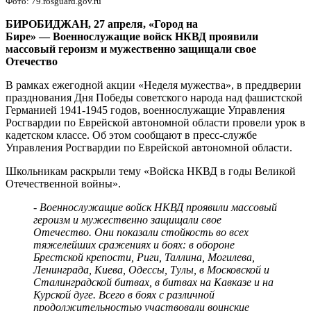
Фото: 79.rosguard.gov.ru
Управления
Росгвардии
БИРОБИДЖАН, 27 апреля, «Город на
по
Бире»
—
Военнослужащие войск НКВД проявили
ЕАО
массовый героизм и мужественно защищали свое
Отечество
В рамках ежегодной акции «Неделя мужества», в преддверии
празднования Дня Победы советского народа над фашистской
Германией 1941-1945 годов, военнослужащие Управления
Росгвардии по Еврейской автономной области провели урок в
кадетском классе. Об этом сообщают в пресс-службе
Управления Росгвардии по Еврейской автономной области.
Школьникам раскрыли тему «Войска НКВД в годы Великой
Отечественной войны».
- Военнослужащие войск НКВД проявили массовый
героизм и мужественно защищали свое
Отечество. Они показали стойкость во всех
тяжелейших сражениях и боях: в обороне
Брестской крепости, Риги, Таллина, Могилева,
Ленинграда, Киева, Одессы, Тулы, в Московской и
Сталинградской битвах, в битвах на Кавказе и на
Курской дуге. Всего в боях с различной
продолжительностью участвовали воинские