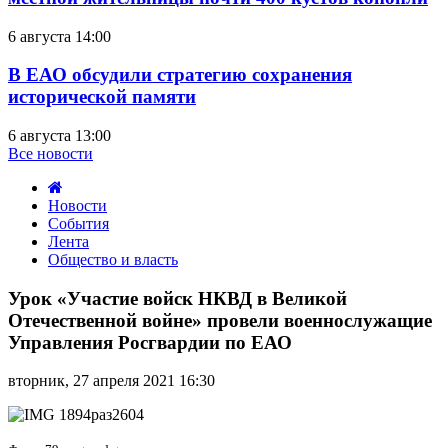
6 августа 14:00
В ЕАО обсудили стратегию сохранения
исторической памяти
6 августа 13:00
Все новости
Новости
События
Лента
Общество и власть
Урок
«Участие
Урок «Участие войск НКВД в Великой
войск
Отечественной войне» провели военнослужащие
НКВД
Управления Росгвардии по ЕАО
в
Великой
вторник, 27 апреля 2021 16:30
Отечественной
войне»
провели
военнослужащие