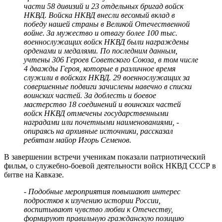
части 58 дивизий и 23 отдельных бригад войск
НКВД. Войска НКВД внесли весомый вклад в
победу нашей страны в Великой Отечественной
войне. За мужество и отвагу более 100 тыс.
военнослужащих войск НКВД были награждены
орденами и медалями. По последним данным,
учтены 306 Героев Советского Союза, в том числе
4 дважды Героя, которые в различное время
служили в войсках НКВД. 29 военнослужащих за
совершенные подвиги зачислены навечно в списки
воинских частей. За доблесть и боевое
мастерство 18 соединений и воинских частей
войск НКВД отмечены государственными
наградами или почетными наименованиями, -
опираясь на архивные источники, рассказал
ребятам майор Игорь Семенов.
В завершении встречи ученикам показали патриотический
фильм, о служебно-боевой деятельности войск НКВД СССР в
битве на Кавказе.
- Подобные мероприятия повышают интерес
подростков к изучению истории России,
воспитывают чувство любви к Отечеству,
формируют правильную гражданскую позицию