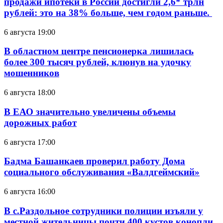
продажи ипотеки в России достигли 2,6* трлн
рублей: это на 38% больше, чем годом раньше.
6 августа 19:00
В областном центре пенсионерка лишилась
более 300 тысяч рублей, клюнув на удочку
мошенников
6 августа 18:00
В ЕАО значительно увеличены объемы
дорожных работ
6 августа 17:00
Бадма Башанкаев проверил работу Дома
социального обслуживания «Валдгеймский»
6 августа 16:00
В с.Раздольное сотрудники полиции изъяли у
местной жительницы почти 400 кустов конопли