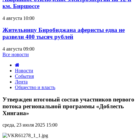
км. Биршоссе
4 августа 10:00
Жительницу Биробиджана аферисты едва не
развели 400 тысяч рублей
4 августа 09:00
Все новости
Новости
События
Лента
Общество и власть
Утвержден
итоговый
Утвержден итоговый состав участников первого
состав
потока региональной программы «Доблесть
участников
Хингана»
первого
потока
среда, 23 июля 2025 15:00
региональной
программы
«Доблесть