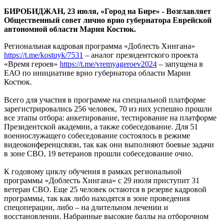
Хингана»
БИРОБИДЖАН, 23 июля, «Город на Бире» - Возглавляет
Общественный совет лично врио губернатора Еврейской
автономной области Мария Костюк.
Региональная кадровая программа «Доблесть Хингана»
https://t.me/kostuyk/7531
– аналог президентского проекта
«Время героев»
https://t.me/vremyageroev2024
– запущена в
ЕАО по инициативе врио губернатора области Марии
Костюк.
Всего для участия в программе на специальной платформе
зарегистрировались 256 человек, 70 из них успешно прошли
все этапы отбора: анкетирование, тестирование на платформе
Президентской академии, а также собеседование. Для 51
военнослужащего собеседование состоялось в режиме
видеоконференцсвязи, так как они выполняют боевые задачи
в зоне СВО, 19 ветеранов прошли собеседование очно.
К годовому циклу обучения в рамках региональной
программы «Доблесть Хингана» с 29 июля приступит 31
ветеран СВО. Еще 25 человек остаются в резерве кадровой
программы, так как либо находятся в зоне проведения
спецоперации, либо – на длительном лечении и
восстановлении. Набранные высокие баллы на отборочном