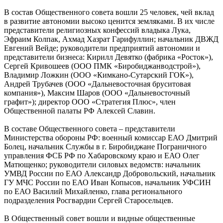
В состав Общественного совета вошли 25 человек, чей вклад
в развитие автономии высоко ценится земляками. В их числе
представители религиозных конфессий владыка Лука,
Эфраим Колпак, Ахмад Хазрат Гарифуллин; начальник ДВЖД
Евгений Вейде; руководители предприятий автономии и
представители бизнеса: Кирилл Девятко (фабрика «Росток»),
Сергей Кривошеев (ООО ПМК «Биробиджанводстрой»),
Владимир Ложкин (ООО «Кимкано-Сутарский ГОК»),
Андрей Трубачев (ООО «Дальневосточная бруситовая
компания»), Максим Шаров (ООО «Дальневосточный
графит»); директор ООО «Стратегия Плюс», член
Общественной палаты РФ Алексей Славин.
В составе Общественного совета – представители
Министерства обороны РФ: военный комиссар ЕАО Дмитрий
Болец, начальник Службы в г. Биробиджане Пограничного
управления ФСБ РФ по Хабаровскому краю и ЕАО Олег
Матющенко; руководители силовых ведомств: начальник
УМВД России по ЕАО Александр Добровольский, начальник
ГУ МЧС России по ЕАО Иван Копысов, начальник УФСИН
по ЕАО Василий Михайленко, глава регионального
подразделения Росгвардии Сергей Старосельцев.
В Общественный совет вошли и видные общественные