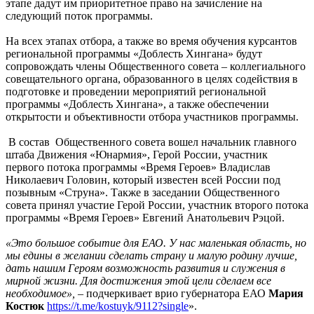
этапе дадут им приоритетное право на зачисление на
следующий поток программы.
На всех этапах отбора, а также во время обучения курсантов
региональной программы «Доблесть Хингана» будут
сопровождать члены Общественного совета – коллегиального
совещательного органа, образованного в целях содействия в
подготовке и проведении мероприятий региональной
программы «Доблесть Хингана», а также обеспечении
открытости и объективности отбора участников программы.
В
состав
Общественн
ого
совет
а
вошел начальник главного
штаба Движения «Юнармия», Герой России, участник
первого потока программы «Время Героев» Владислав
Николаевич Головин, который известен всей России под
позывным «Струна». Также в заседании Общественного
совета принял участие Герой России, участник второго потока
программы «Время Героев» Евгений Анатольевич Рэцой.
«Это большое событие для ЕАО. У нас маленькая область, но
мы едины в желании сделать страну и малую родину лучше,
дать нашим Героям возможность развития и служения в
мирной жизни. Для достижения этой цели сделаем все
необходимое»,
– подчеркивает врио губернатора ЕАО
Мария
Костюк
https://t.me/kostuyk/9112?single
».