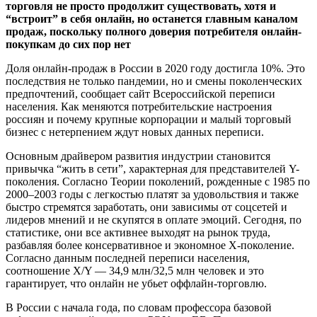
торговля не просто продолжит существовать, хотя и
“встроит” в себя онлайн, но останется главным каналом
продаж, поскольку полного доверия потребителя онлайн-
покупкам до сих пор нет
Доля онлайн-продаж в России в 2020 году достигла 10%. Это
последствия не только пандемии, но и смены поколенческих
предпочтений, сообщает сайт Всероссийской переписи
населения. Как меняются потребительские настроения
россиян и почему крупные корпорации и малый торговый
бизнес с нетерпением ждут новых данных переписи.
Основным драйвером развития индустрии становится
привычка “жить в сети”, характерная для представителей Y-
поколения. Согласно Теории поколений, рожденные с 1985 по
2000–2003 годы с легкостью платят за удовольствия и также
быстро стремятся заработать, они зависимы от соцсетей и
лидеров мнений и не скупятся в оплате эмоций. Сегодня, по
статистике, они все активнее выходят на рынок труда,
разбавляя более консервативное и экономное X-поколение.
Согласно данным последней переписи населения,
соотношение X/Y — 34,9 млн/32,5 млн человек и это
гарантирует, что онлайн не убьет оффлайн-торговлю.
В России с начала года, по словам профессора базовой