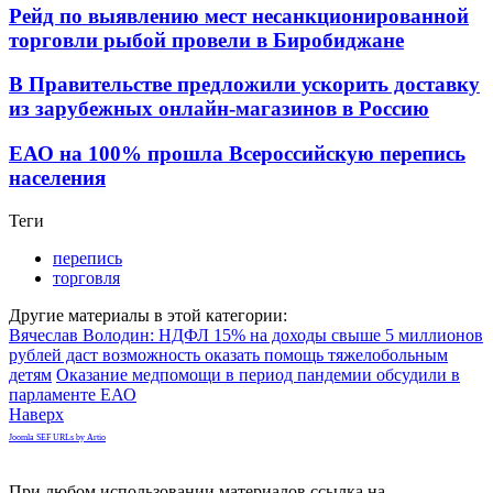
Рейд по выявлению мест несанкционированной
торговли рыбой провели в Биробиджане
В Правительстве предложили ускорить доставку
из зарубежных онлайн-магазинов в Россию
ЕАО на 100% прошла Всероссийскую перепись
населения
Теги
перепись
торговля
Другие материалы в этой категории:
Вячеслав Володин: НДФЛ 15% на доходы свыше 5 миллионов
рублей даст возможность оказать помощь тяжелобольным
детям
Оказание медпомощи в период пандемии обсудили в
парламенте ЕАО
Наверх
Joomla SEF URLs by Artio
При любом использовании материалов ссылка на