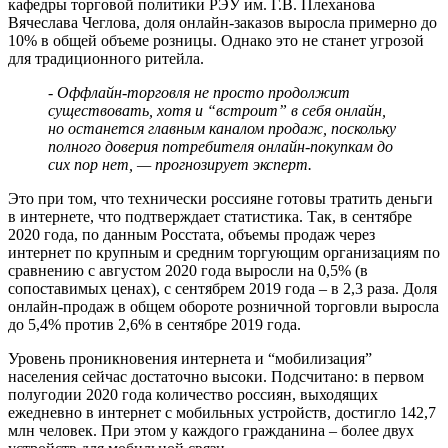
кафедры торговой политики РЭУ им. Г.В. Плеханова
Вячеслава Чеглова, доля онлайн-заказов выросла примерно до
10% в общей объеме розницы. Однако это не станет угрозой
для традиционного ритейла.
- Оффлайн-торговля не просто продолжит
существовать, хотя и “встроит” в себя онлайн,
но останется главным каналом продаж, поскольку
полного доверия потребителя онлайн-покупкам до
сих пор нет, — прогнозирует эксперт.
Это при том, что технически россияне готовы тратить деньги
в интернете, что подтверждает статистика. Так, в сентябре
2020 года, по данным Росстата, объемы продаж через
интернет по крупным и средним торгующим организациям по
сравнению с августом 2020 года выросли на 0,5% (в
сопоставимых ценах), с сентябрем 2019 года – в 2,3 раза. Доля
онлайн-продаж в общем обороте розничной торговли выросла
до 5,4% против 2,6% в сентябре 2019 года.
Уровень проникновения интернета и “мобилизация”
населения сейчас достаточно высоки. Подсчитано: в первом
полугодии 2020 года количество россиян, выходящих
ежедневно в интернет с мобильных устройств, достигло 142,7
млн человек. При этом у каждого гражданина – более двух