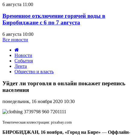
6 августа 11:00
Временное отключение горячей воды в
Биробиджане с 6 по 7 августа
6 августа 10:00
Все новости
Новости
События
Лента
Общество и власть
Уйдет
ли
Уйдет ли торговля в онлайн покажет перепись
торговля
населения
в
онлайн
понедельник, 16 ноября 2020 10:30
покажет
перепись
населения
Тематическая иллюстрация: pixabay.com
БИРОБИДЖАН, 16 ноября, «Город на Бире»
—
Оффлайн-