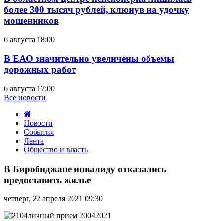
более 300 тысяч рублей, клюнув на удочку
мошенников
6 августа 18:00
В ЕАО значительно увеличены объемы
дорожных работ
6 августа 17:00
Все новости
Новости
События
Лента
Общество и власть
В
Биробиджане
В Биробиджане инвалиду отказались
инвалиду
предоставить жилье
отказались
предоставить
четверг, 22 апреля 2021 09:30
жилье