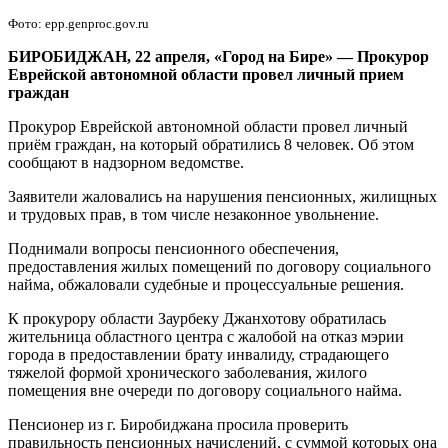
Фото: epp.genproc.gov.ru
БИРОБИДЖАН, 22 апреля, «Город на Бире»
—
Прокурор
Еврейской автономной области провел личный прием
граждан
Прокурор Еврейской автономной области провел личный
приём граждан, на который обратились 8 человек. Об этом
сообщают в надзорном ведомстве.
Заявители жаловались на нарушения пенсионных, жилищных
и трудовых прав, в том числе незаконное увольнение.
Поднимали вопросы пенсионного обеспечения,
предоставления жилых помещений по договору социального
найма, обжаловали судебные и процессуальные решения.
К прокурору области Заурбеку Джанхотову обратилась
жительница областного центра с жалобой на отказ мэрии
города в предоставлении брату инвалиду, страдающего
тяжелой формой хронического заболевания, жилого
помещения вне очереди по договору социального найма.
Пенсионер из г. Биробиджана просила проверить
правильность пенсионных начислений, с суммой которых она