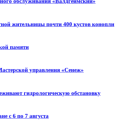
ьного обслуживания «Валдгеймский»
стной жительницы почти 400 кустов конопли
кой памяти
Мастерской управления «Сенеж»
леживают гидрологическую обстановку
е с 6 по 7 августа