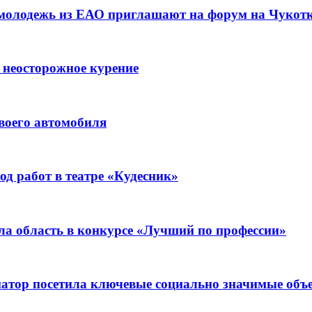
 молодежь из ЕАО приглашают на форум на Чукот
 неосторожное курение
воего автомобиля
д работ в театре «Кудесник»
ла область в конкурсе «Лучший по профессии»
рнатор посетила ключевые социально значимые о