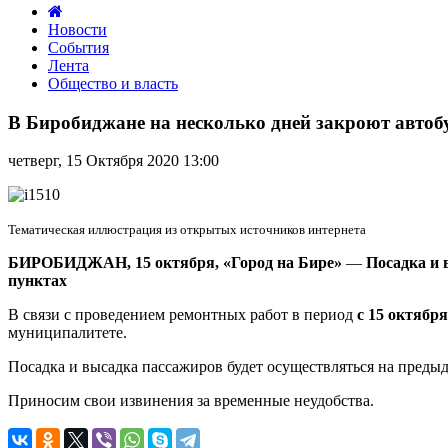
Новости
События
Лента
Общество и власть
В
Биробиджане
В Биробиджане на несколько дней закроют автоб
на
несколько
четверг, 15 Октября 2020 13:00
дней
закроют
автобусную
остановку
Тематическая иллюстрация из открытых источников интернета
«Великан»
БИРОБИДЖАН, 15 октября, «Город на Бире»
—
Посадка и 
пунктах
В связи с проведением ремонтных работ в период
с 15 октября
муниципалитете.
Посадка и высадка пассажиров будет осуществляться на пред
Приносим свои извинения за временные неудобства.