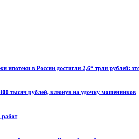
жи ипотеки в России достигли 2,6* трлн рублей: э
 300 тысяч рублей, клюнув на удочку мошенников
 работ