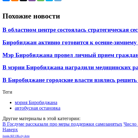
Похожие новости
В областном центре состоялась стратегическая се
Биробиджан активно готовится к осенне-зимнему п
Мэр Биробиджана провел личный прием гражда
В мэрии Биробиджана наградили медицинских р
В Биробиджане городские власти взялись решить 
Теги
мэрия Биробиджана
автобусная остановка
Другие материалы в этой категории:
В Госдуме рассказали про меры поддержки самозанятых
Число 
Наверх
Joomla SEF URLs by Artio