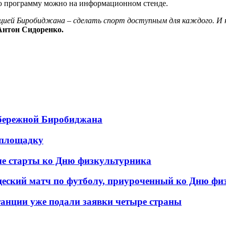
ую программу можно на информационном стенде.
ией Биробиджана – сделать спорт доступным для каждого. И но
Антон Сидоренко.
абережной Биробиджана
тплощадку
е старты ко Дню физкультурника
еский матч по футболу, приуроченный ко Дню фи
танции уже подали заявки четыре страны