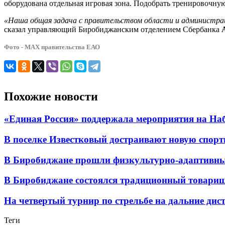
оборудована отдельная игровая зона. Подобрать тренировочн
«Наша общая задача с правительством области и администрац
сказал управляющий Биробиджанским отделением Сбербанка
Фото - МАХ правительства ЕАО
Похожие новости
«Единая Россия» поддержала мероприятия на Н
В поселке Известковый достраивают новую спор
В Биробиджане прошли физкультурно-адаптивны
В Биробиджане состоялся традиционный товарищ
На четвертый турнир по стрельбе на дальние дис
Теги