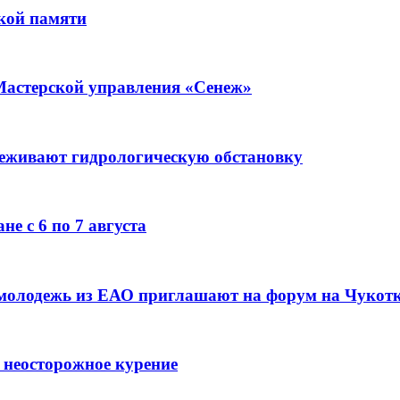
кой памяти
Мастерской управления «Сенеж»
леживают гидрологическую обстановку
е с 6 по 7 августа
 молодежь из ЕАО приглашают на форум на Чукот
 неосторожное курение