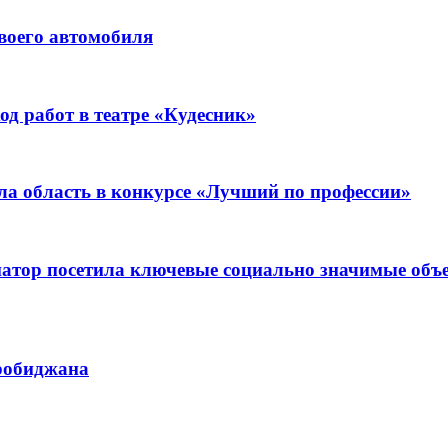
воего автомобиля
д работ в театре «Кудесник»
ла область в конкурсе «Лучший по профессии»
рнатор посетила ключевые социально значимые о
иробиджана