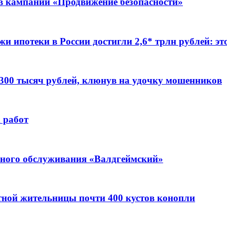
ов кампании «Продвижение безопасности»
жи ипотеки в России достигли 2,6* трлн рублей: э
 300 тысяч рублей, клюнув на удочку мошенников
 работ
ьного обслуживания «Валдгеймский»
стной жительницы почти 400 кустов конопли