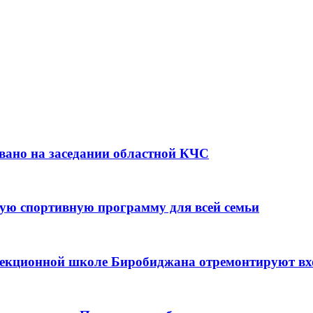
вано на заседании областной КЧС
ую спортивную программу для всей семьи
ррекционной школе Биробиджана отремонтируют в