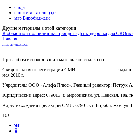
спорт
спортивная площадка
мэр Биробиджана
Другие материалы в этой категории:
В областной поликлинике пройдёт «День здоровья для СВОих
Наверх
Joomla SEF URLs by Artio
При любом использовании материалов ссылка на
gorodnabire.ru
Свидетельство о регистрации СМИ
ЭЛ № ФС 77-65771
выдано 
мая 2016 г.
Учредитель: ООО «Альфа Плюс». Главный редактор: Петрук А
Юридический адрес: 679015, г. Биробиджан, ул. Невская, 18а, п
Адрес нахождения редакции СМИ: 679015, г. Биробиджан, ул. Н
16+