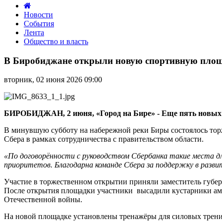
Новости
События
Лента
Общество и власть
В
Биробиджане
В Биробиджане открыли новую спортивную площа
открыли
новую
вторник, 02 июня 2026 09:00
спортивную
площадку
в
центре
БИРОБИДЖАН, 2 июня, «Город на Бире» - Еще пять новых с
города
В минувшую субботу на набережной реки Биры состоялось торж
Сбера в рамках сотрудничества с правительством области.
«По договорённости с руководством Сбербанка такие места дл
приоритетов. Благодарна команде Сбера за поддержку в раз
Участие в торжественном открытии приняли заместитель губе
После открытия площадки участники высадили кустарники аму
Отечественной войны.
На новой площадке установлены тренажёры для силовых тренир