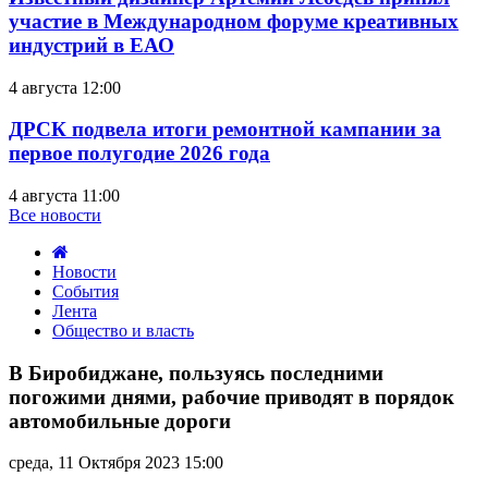
участие в Международном форуме креативных
индустрий в ЕАО
4 августа 12:00
ДРСК подвела итоги ремонтной кампании за
первое полугодие 2026 года
4 августа 11:00
Все новости
Новости
События
Лента
Общество и власть
В
Биробиджане,
В Биробиджане, пользуясь последними
пользуясь
погожими днями, рабочие приводят в порядок
последними
автомобильные дороги
погожими
днями,
среда, 11 Октября 2023 15:00
рабочие
приводят