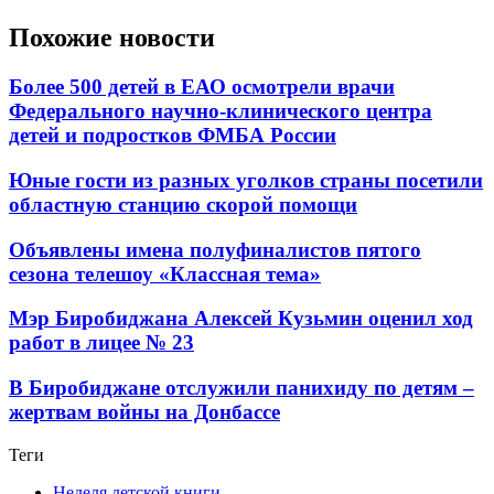
Похожие новости
Более 500 детей в ЕАО осмотрели врачи
Федерального научно-клинического центра
детей и подростков ФМБА России
Юные гости из разных уголков страны посетили
областную станцию скорой помощи
Объявлены имена полуфиналистов пятого
сезона телешоу «Классная тема»
Мэр Биробиджана Алексей Кузьмин оценил ход
работ в лицее № 23
В Биробиджане отслужили панихиду по детям –
жертвам войны на Донбассе
Теги
Неделя детской книги