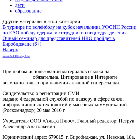
дети
образование
Другие материалы в этой категории:
В турнире по волейболу на кубок начальника УФСИН России
по ЕАО победу одержали сотрудники спецподразделения
Очный семинар для представителей НКО пройдет в
Биробиджане (6+)
Наверх
Joomla SEF URLs by Artio
При любом использовании материалов ссылка на
gorodnabire.ru
обязательна. Цитирование в Интернете
возможно только при наличии активной гиперссылки.
Свидетельство о регистрации СМИ
ЭЛ № ФС 77-65771
выдано Федеральной службой по надзору в сфере связи,
информационных технологий и массовых коммуникаций
(Роскомнадзор) 20 мая 2016 г.
Учредитель: ООО «Альфа Плюс». Главный редактор: Петрук
Александр Анатольевич
Юридический адрес: 679015, г. Биробиджан, ул. Невская, 18а,