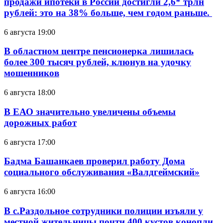
продажи ипотеки в России достигли 2,6* трлн
рублей: это на 38% больше, чем годом раньше.
6 августа 19:00
В областном центре пенсионерка лишилась
более 300 тысяч рублей, клюнув на удочку
мошенников
6 августа 18:00
В ЕАО значительно увеличены объемы
дорожных работ
6 августа 17:00
Бадма Башанкаев проверил работу Дома
социального обслуживания «Валдгеймский»
6 августа 16:00
В с.Раздольное сотрудники полиции изъяли у
местной жительницы почти 400 кустов конопли