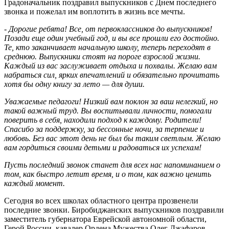
Градоначальник поздравил выпускников с Днем последнего
звонка и пожелал им воплотить в жизнь все мечты.
- Дорогие ребята! Все, от первоклассников до выпускников!
Позади еще один учебный год, и вы все прошли его достойно.
Те, кто заканчивает начальную школу, теперь переходят в
среднюю. Выпускники стоят на пороге взрослой жизни.
Каждый из вас заслуживает отдыха и похвалы. Желаю вам
набраться сил, ярких впечатлений и обязательно прочитать
хотя бы одну книгу за лето — для души.
Уважаемые педагоги! Низкий вам поклон за ваш нелегкий, но
такой важный труд. Вы воспитывали личности, помогали
поверить в себя, находили подход к каждому. Родители!
Спасибо за поддержку, за бессонные ночи, за терпение и
любовь. Без вас этот день не был бы таким светлым. Желаю
вам гордиться своими детьми и радоваться их успехам!
Пусть последний звонок станет для всех нас напоминанием о
том, как быстро летит время, и о том, как важно ценить
каждый момент.
Сегодня во всех школах областного центра прозвенели
последние звонки. Биробиджанских выпускников поздравили
заместитель губернатора Еврейской автономной области,
Герой России, кавалер Ордена Мужества Олег Джафаров,