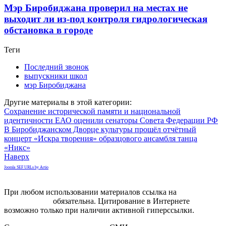
Мэр Биробиджана проверил на местах не
выходит ли из-под контроля гидрологическая
обстановка в городе
Теги
Последний звонок
выпускники школ
мэр Биробиджана
Другие материалы в этой категории:
Сохранение исторической памяти и национальной
идентичности ЕАО оценили сенаторы Совета Федерации РФ
В Биробиджанском Дворце культуры прошёл отчётный
концерт «Искра творения» образцового ансамбля танца
«Никс»
Наверх
Joomla SEF URLs by Artio
При любом использовании материалов ссылка на
gorodnabire.ru
обязательна. Цитирование в Интернете
возможно только при наличии активной гиперссылки.