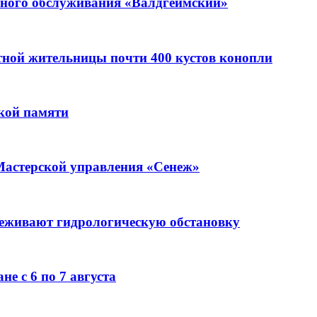
ьного обслуживания «Валдгеймский»
стной жительницы почти 400 кустов конопли
кой памяти
Мастерской управления «Сенеж»
леживают гидрологическую обстановку
е с 6 по 7 августа