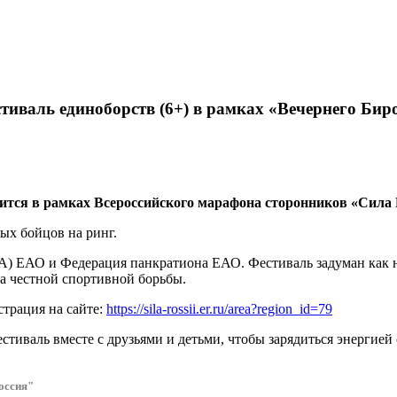
тиваль единоборств (6+) в рамках «Вечернего Би
тся в рамках Всероссийского марафона сторонников «Сила 
ых бойцов на ринг.
 ЕАО и Федерация панкратиона ЕАО. Фестиваль задуман как на
а честной спортивной борьбы.
страция на сайте:
https://sila-rossii.er.ru/area?region_id=79
валь вместе с друзьями и детьми, чтобы зарядиться энергией с
оссия"