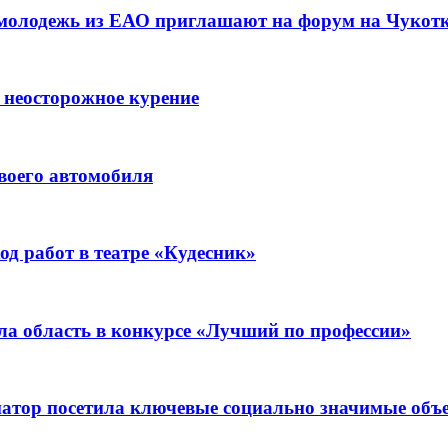
 молодежь из ЕАО приглашают на форум на Чукот
 неосторожное курение
воего автомобиля
д работ в театре «Кудесник»
ла область в конкурсе «Лучший по профессии»
рнатор посетила ключевые социально значимые о