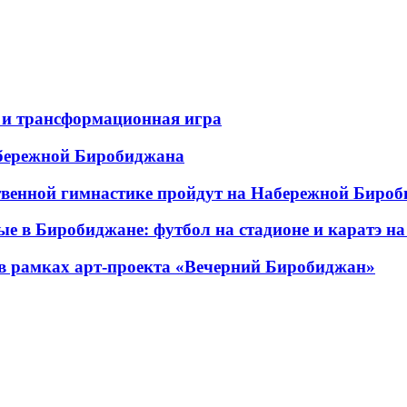
 и трансформационная игра
абережной Биробиджана
твенной гимнастике пройдут на Набережной Биро
е в Биробиджане: футбол на стадионе и каратэ н
в рамках арт-проекта «Вечерний Биробиджан»