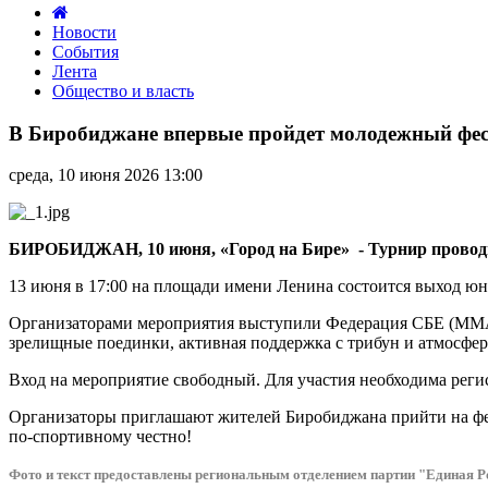
Новости
События
Лента
Общество и власть
В
Биробиджане
В Биробиджане впервые пройдет молодежный фес
впервые
пройдет
среда, 10 июня 2026 13:00
молодежный
фестиваль
единоборств
(6+)
БИРОБИДЖАН, 10 июня, «Город на Бире» - Турнир проводи
в
рамках
13 июня в 17:00 на площади имени Ленина состоится выход юн
«Вечернего
Организаторами мероприятия выступили Федерация СБЕ (MMA)
Биробиджана»
зрелищные поединки, активная поддержка с трибун и атмосфер
Вход на мероприятие свободный. Для участия необходима реги
Организаторы приглашают жителей Биробиджана прийти на фести
по-спортивному честно!
Фото и текст предоставлены региональным отделением партии "Единая Р