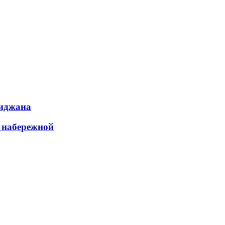
биджана
а набережной