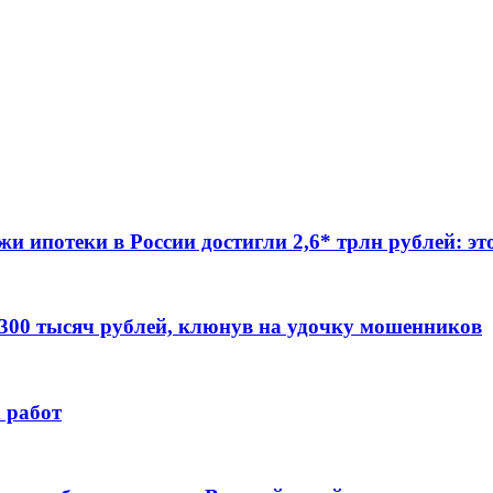
жи ипотеки в России достигли 2,6* трлн рублей: э
 300 тысяч рублей, клюнув на удочку мошенников
 работ