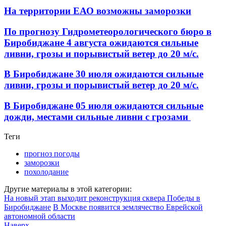
На территории ЕАО возможны заморозки
По прогнозу Гидрометеорологического бюро в
Биробиджане 4 августа ожидаются сильные
ливни, грозы и порывистый ветер до 20 м/с.
В Биробиджане 30 июля ожидаются сильные
ливни, грозы и порывистый ветер до 20 м/с.
В Биробиджане 05 июля ожидаются сильные
дожди, местами сильные ливни с грозами
Теги
прогноз погоды
заморозки
похолодание
Другие материалы в этой категории:
На новый этап выходит реконструкция сквера Победы в
Биробиджане
В Москве появится землячество Еврейской
автономной области
Наверх