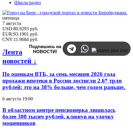
Школа радио
пятница
7 августа
USD
:
80.9293
руб.
EUR
:
93.1901
руб.
CNY
:
11.9684
руб.
Подпишись на
Лента
НОВОСТИ!
новостей ↓
По оценкам ВТБ, за семь месяцев 2026 года
продажи ипотеки в России достигли 2,6* трлн
рублей: это на 38% больше, чем годом раньше.
6 августа 19:00
В областном центре пенсионерка лишилась
более 300 тысяч рублей, клюнув на удочку
мошенников