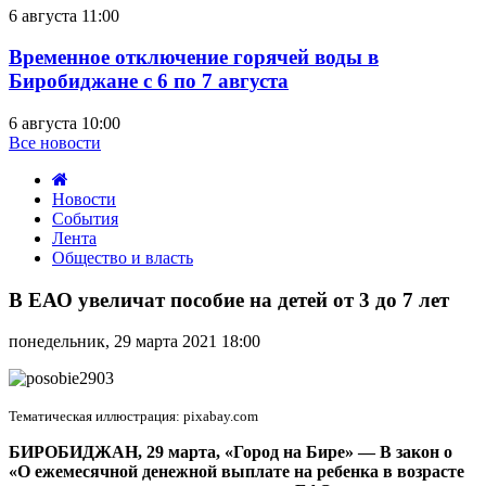
6 августа 11:00
Временное отключение горячей воды в
Биробиджане с 6 по 7 августа
6 августа 10:00
Все новости
Новости
События
Лента
Общество и власть
В
ЕАО
В ЕАО увеличат пособие на детей от 3 до 7 лет
увеличат
пособие
понедельник, 29 марта 2021 18:00
на
детей
от
3
Тематическая иллюстрация: pixabay.com
до
7
БИРОБИДЖАН, 29 марта, «Город на Бире»
—
В закон о
лет
«О ежемесячной денежной выплате на ребенка в возрасте