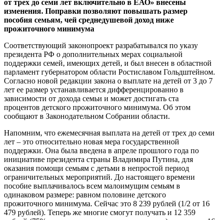
от трех до семи лет включительно в ЕАО» внесены
изменения. Поправки позволяют повышать размер
пособия семьям, чей среднедушевой доход ниже
прожиточного минимума
Соответствующий законопроект разрабатывался по указу
президента РФ о дополнительных мерах социальной
поддержки семей, имеющих детей, и был внесен в областной
парламент губернатором области Ростиславом Гольдштейном.
Согласно новой редакции закона о выплате на детей от 3 до 7
лет ее размер устанавливается дифференцированно в
зависимости от дохода семьи и может достигать ста
процентов детского прожиточного минимума. Об этом
сообщают в Законодательном Собрании области.
Напомним, что ежемесячная выплата на детей от трех до семи
лет – это относительно новая мера государственной
поддержки. Она была введена в апреле прошлого года по
инициативе президента страны Владимира Путина, для
оказания помощи семьям с детьми в непростой период
ограничительных мероприятий. До настоящего времени
пособие выплачивалось всем малоимущим семьям в
одинаковом размере: равном половине детского
прожиточного минимума. Сейчас это 8 239 рублей (1/2 от 16
479 рублей). Теперь же многие смогут получать и 12 359