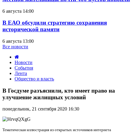
6 августа 14:00
В ЕАО обсудили стратегию сохранения
исторической памяти
6 августа 13:00
Все новости
Новости
События
Лента
Общество и власть
В
Госдуме
В Госдуме разъяснили, кто имеет право на
разъяснили,
улучшение жилищных условий
кто
имеет
понедельник, 21 сентября 2020 16:30
право
на
улучшение
жилищных
Тематическая иллюстрация из открытых источников интернета
условий