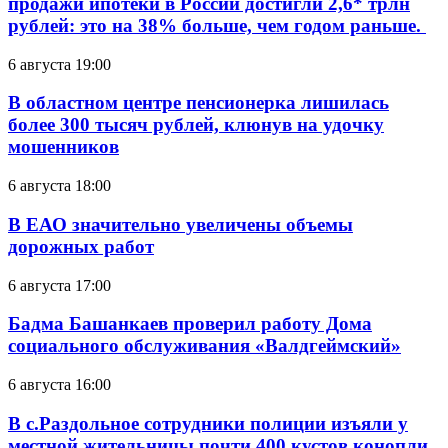
продажи ипотеки в России достигли 2,6* трлн
рублей: это на 38% больше, чем годом раньше.
6 августа 19:00
В областном центре пенсионерка лишилась
более 300 тысяч рублей, клюнув на удочку
мошенников
6 августа 18:00
В ЕАО значительно увеличены объемы
дорожных работ
6 августа 17:00
Бадма Башанкаев проверил работу Дома
социального обслуживания «Валдгеймский»
6 августа 16:00
В с.Раздольное сотрудники полиции изъяли у
местной жительницы почти 400 кустов конопли