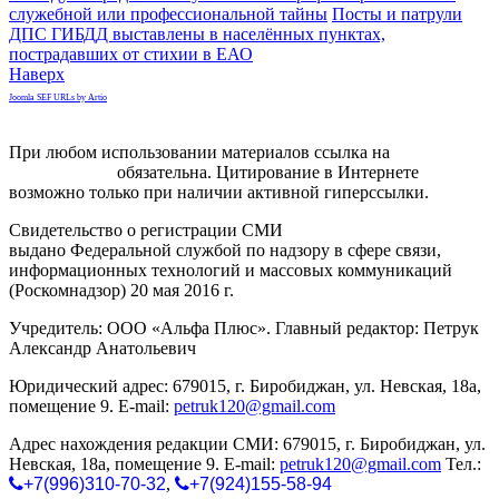
служебной или профессиональной тайны
Посты и патрули
ДПС ГИБДД выставлены в населённых пунктах,
пострадавших от стихии в ЕАО
Наверх
Joomla SEF URLs by Artio
При любом использовании материалов ссылка на
gorodnabire.ru
обязательна. Цитирование в Интернете
возможно только при наличии активной гиперссылки.
Свидетельство о регистрации СМИ
ЭЛ № ФС 77-65771
выдано Федеральной службой по надзору в сфере связи,
информационных технологий и массовых коммуникаций
(Роскомнадзор) 20 мая 2016 г.
Учредитель: ООО «Альфа Плюс». Главный редактор: Петрук
Александр Анатольевич
Юридический адрес: 679015, г. Биробиджан, ул. Невская, 18а,
помещение 9. E-mail:
petruk120@gmail.com
Адрес нахождения редакции СМИ: 679015, г. Биробиджан, ул.
Невская, 18а, помещение 9. E-mail:
petruk120@gmail.com
Тел.:
+7(996)310-70-32
,
+7(924)155-58-94