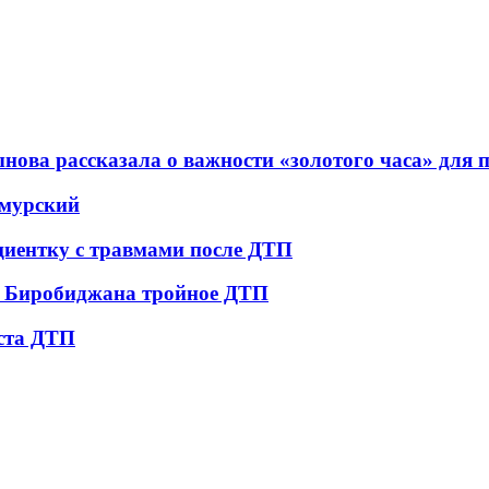
ова рассказала о важности «золотого часа» для
амурский
циентку с травмами после ДТП
е Биробиджана тройное ДТП
еста ДТП