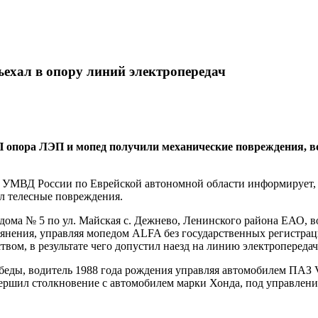
ъехал в опору линий электропередач
 опора ЛЭП и мопед получили механические повреждения, во
 УМВД России по Еврейской автономной области информирует, 
ил телесные повреждения.
 дома № 5 по ул. Майская с. Дежнево, Ленинского района ЕАО, в
ьянения, управляя мопедом ALFA без государственных регистрац
ом, в результате чего допустил наезд на линию электропередач
т Победы, водитель 1988 года рождения управляя автомобилем 
вершил столкновение с автомобилем марки Хонда, под управлен