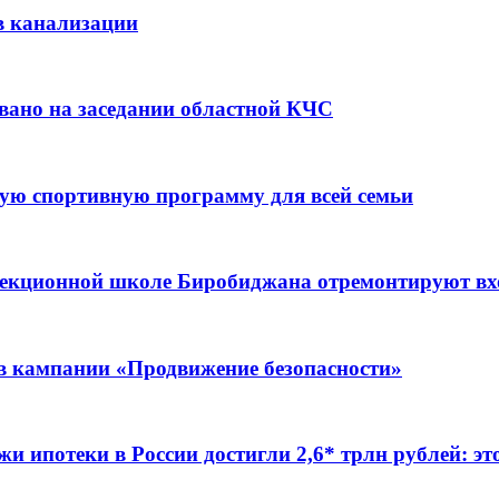
в канализации
вано на заседании областной КЧС
ую спортивную программу для всей семьи
ррекционной школе Биробиджана отремонтируют в
ов кампании «Продвижение безопасности»
жи ипотеки в России достигли 2,6* трлн рублей: э