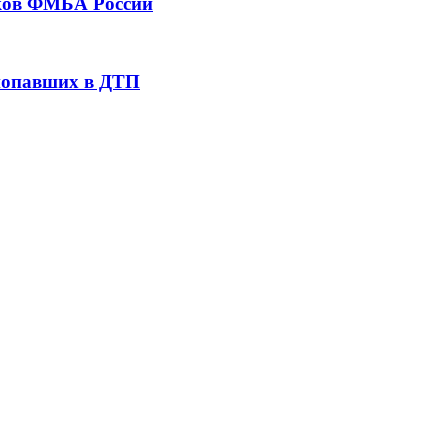
тков ФМБА России
 попавших в ДТП