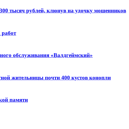
 300 тысяч рублей, клюнув на удочку мошенников
 работ
ьного обслуживания «Валдгеймский»
стной жительницы почти 400 кустов конопли
кой памяти