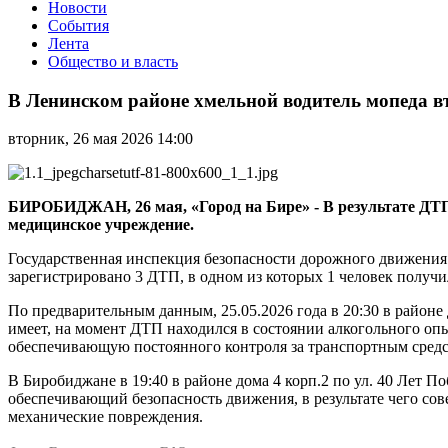
Новости
События
Лента
Общество и власть
В
Ленинском
В Ленинском районе хмельной водитель мопеда в
районе
хмельной
вторник, 26 мая 2026 14:00
водитель
мопеда
въехал
в
БИРОБИДЖАН, 26 мая, «Город на Бире» - В результате ДТП
опору
медицинское учреждение.
линий
электропередач
Государственная инспекция безопасности дорожного движения
зарегистрировано 3 ДТП, в одном из которых 1 человек получ
По предварительным данным, 25.05.2026 года в 20:30 в районе
имеет, на момент ДТП находился в состоянии алкогольного оп
обеспечивающую постоянного контроля за транспортным средств
В Биробиджане в 19:40 в районе дома 4 корп.2 по ул. 40 Ле
обеспечивающий безопасность движения, в результате чего со
механические повреждения.