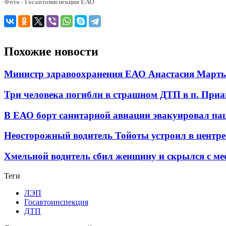
Фото - Госавтоинспекция ЕАО
Похожие новости
Министр здравоохранения ЕАО Анастасия Мартын
Три человека погибли в страшном ДТП в п. При
В ЕАО борт санитарной авиации эвакуировал па
Неосторожный водитель Тойоты устроил в центр
Хмельной водитель сбил женщину и скрылся с м
Теги
ЛЭП
Госавтоинспекция
ДТП