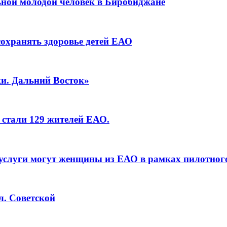
ьной молодой человек в Биробиджане
сохранять здоровье детей ЕАО
и. Дальний Восток»
 стали 129 жителей ЕАО.
услуги могут женщины из ЕАО в рамках пилотног
л. Советской