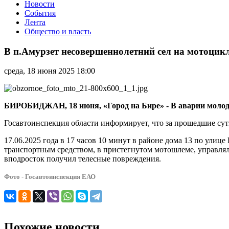
Новости
События
Лента
Общество и власть
В
п.Амурзет
В п.Амурзет несовершеннолетний сел на мотоцик
несовершеннолетний
сел
среда, 18 июня 2025 18:00
на
мотоцикл
и
устроил
БИРОБИДЖАН, 18 июня, «Город на Бире» - В аварии молод
ДТП
Госавтоинспекция области информирует, что за прошедшие сут
17.06.2025 года в 17 часов 10 минут в районе дома 13 по улице
транспортным средством, в пристегнутом мотошлеме, управлял
вподросток получил телесные повреждения.
Фото - Госавтоинспекция ЕАО
Похожие новости