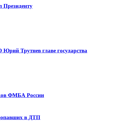
л Президенту
 Юрий Трутнев главе государства
тков ФМБА России
 попавших в ДТП