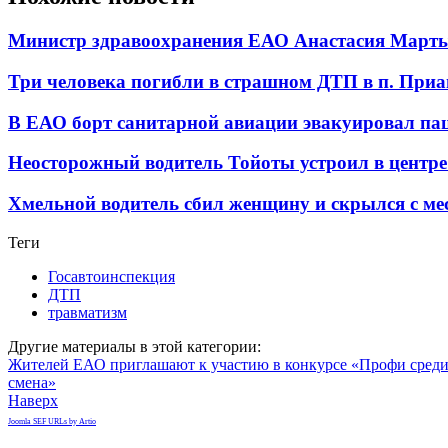
Министр здравоохранения ЕАО Анастасия Мартын
Три человека погибли в страшном ДТП в п. При
В ЕАО борт санитарной авиации эвакуировал па
Неосторожный водитель Тойоты устроил в центр
Хмельной водитель сбил женщину и скрылся с м
Теги
Госавтоинспекция
ДТП
травматизм
Другие материалы в этой категории:
Жителей ЕАО приглашают к участию в конкурсе «Профи сред
смена»
Наверх
Joomla SEF URLs by Artio