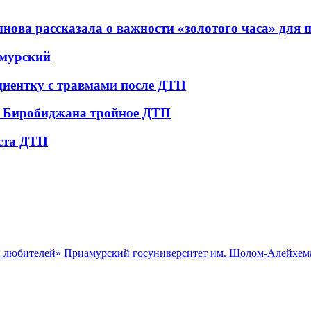
ова рассказала о важности «золотого часа» для
амурский
циентку с травмами после ДТП
е Биробиджана тройное ДТП
еста ДТП
и любителей»
Приамурский госуниверситет им. Шолом-Алейхема