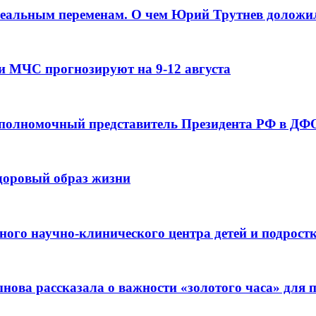
реальным переменам. О чем Юрий Трутнев доложи
и МЧС прогнозируют на 9-12 августа
 полномочный представитель Президента РФ в ДФО
здоровый образ жизни
ьного научно-клинического центра детей и подрос
ова рассказала о важности «золотого часа» для