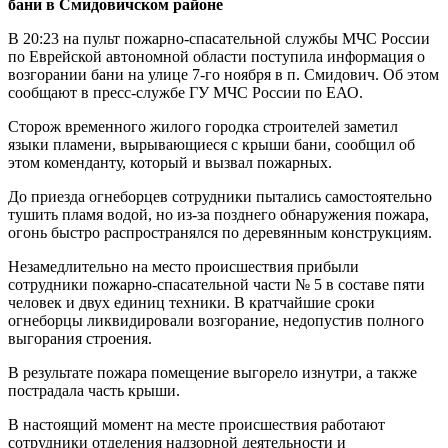
бани в Смидовичском районе
В 20:23 на пульт пожарно-спасательной службы МЧС России
по Еврейской автономной области поступила информация о
возгорании бани на улице 7-го ноября в п. Смидович. Об этом
сообщают в п
ресс-службе ГУ
МЧС России по ЕАО.
Сторож временного жилого городка строителей заметил
языки пламени, вырывающиеся с крыши бани, сообщил об
этом коменданту, который и вызвал пожарных.
До приезда огнеборцев сотрудники пытались самостоятельно
тушить пламя водой, но из-за позднего обнаружения пожара,
огонь быстро распространялся по деревянным конструкциям.
Незамедлительно на место происшествия прибыли
сотрудники пожарно-спасательной части № 5 в составе пяти
человек и двух единиц техники. В кратчайшие сроки
огнеборцы ликвидировали возгорание, недопустив полного
выгорания строения.
В результате пожара помещение выгорело изнутри, а также
пострадала часть крыши.
В настоящий момент на месте происшествия работают
сотрудники отделения надзорной деятельности и