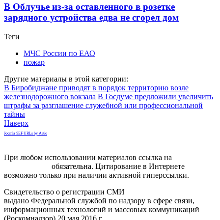
В Облучье из-за оставленного в розетке
зарядного устройства едва не сгорел дом
Теги
МЧС России по ЕАО
пожар
Другие материалы в этой категории:
В Биробиджане приводят в порядок территорию возле
железнодорожного вокзала
В Госдуме предложили увеличить
штрафы за разглашение служебной или профессиональной
тайны
Наверх
Joomla SEF URLs by Artio
При любом использовании материалов ссылка на
gorodnabire.ru
обязательна. Цитирование в Интернете
возможно только при наличии активной гиперссылки.
Свидетельство о регистрации СМИ
ЭЛ № ФС 77-65771
выдано Федеральной службой по надзору в сфере связи,
информационных технологий и массовых коммуникаций
(Роскомнадзор) 20 мая 2016 г.