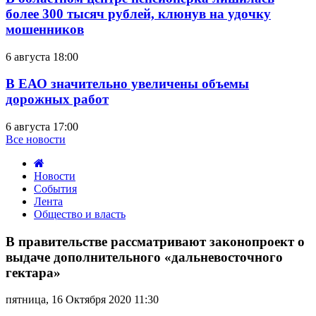
более 300 тысяч рублей, клюнув на удочку
мошенников
6 августа 18:00
В ЕАО значительно увеличены объемы
дорожных работ
6 августа 17:00
Все новости
Новости
События
Лента
Общество и власть
В
правительстве
В правительстве рассматривают законопроект о
рассматривают
выдаче дополнительного «дальневосточного
законопроект
гектара»
о
выдаче
пятница, 16 Октября 2020 11:30
дополнительного
«дальневосточного