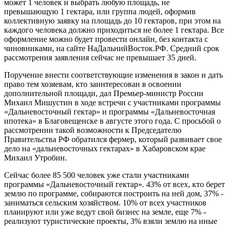
может 1 человек и выбрать любую площадь, не
превышающую 1 гектара, или группа людей, оформив
коллективную заявку на площадь до 10 гектаров, при этом на
каждого человека должно приходиться не более 1 гектара. Все
оформление можно будет провести онлайн, без контакта с
чиновниками, на сайте НаДальнийВосток.РФ. Средний срок
рассмотрения заявления сейчас не превышает 35 дней.
Поручение внести соответствующие изменения в закон и дать
право тем хозяевам, кто заинтересован в освоении
дополнительной площади, дал Премьер-министр России
Михаил Мишустин в ходе встречи с участниками программы
«Дальневосточный гектар» и программы «Дальневосточная
ипотека» в Благовещенске в августе этого года. С просьбой о
рассмотрении такой возможности к Председателю
Правительства РФ обратился фермер, который развивает свое
дело на «дальневосточных гектарах» в Хабаровском крае
Михаил Утробин.
Сейчас более 85 500 человек уже стали участниками
программы «Дальневосточный гектар». 43% от всех, кто берет
землю по программе, собираются построить на ней дом, 37% -
заниматься сельским хозяйством. 10% от всех участников
планируют или уже ведут свой бизнес на земле, еще 7% -
реализуют туристические проекты, 3% взяли землю на иные