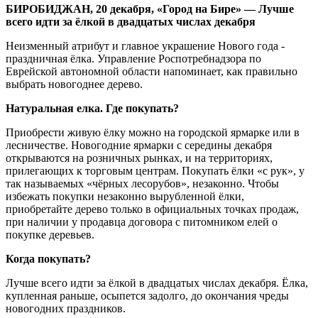
БИРОБИДЖАН, 20 декабря, «Город на Бире»
—
Лучше
всего идти за ёлкой в двадцатых числах декабря
Неизменный атрибут и главное украшение Нового года -
праздничная ёлка. Управление Роспотребнадзора по
Еврейской автономной области напоминает, как правильно
выбрать новогоднее дерево.
Натуральная елка. Где покупать?
Приобрести живую ёлку можно на городской ярмарке или в
лесничестве. Новогодние ярмарки с середины декабря
открываются на розничных рынках, и на территориях,
прилегающих к торговым центрам. Покупать ёлки «с рук», у
так называемых «чёрных лесорубов», незаконно. Чтобы
избежать покупки незаконно вырубленной ёлки,
приобретайте дерево только в официальных точках продаж,
при наличии у продавца договора с питомником елей о
покупке деревьев.
Когда покупать?
Лучше всего идти за ёлкой в двадцатых числах декабря. Ёлка,
купленная раньше, осыпется задолго, до окончания чреды
новогодних праздников.