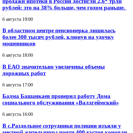
продажи ипотеки в России достигли 2,6* трлн
рублей: это на 38% больше, чем годом раньше.
6 августа 19:00
В областном центре пенсионерка лишилась
более 300 тысяч рублей, клюнув на удочку
мошенников
6 августа 18:00
В ЕАО значительно увеличены объемы
дорожных работ
6 августа 17:00
Бадма Башанкаев проверил работу Дома
социального обслуживания «Валдгеймский»
6 августа 16:00
В с.Раздольное сотрудники полиции изъяли у
местной жительницы почти 400 кустов конопли