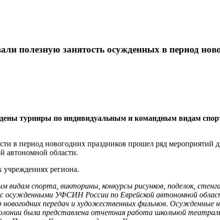
ли полезную занятость осужденных в период нов
ены турниры по индивидуальным и командным видам спорта,
и в период новогодних праздников прошел ряд мероприятий дл
й автономной области.
х учреждениях региона.
м видам спорта, викторины, конкурсы рисунков, поделок, стенг
 с осужденными УФСИН России по Еврейской автономной област
 новогодних передач и художественных фильмов. Осужденные н
олонии была представлена отчетная работа школьной театральн