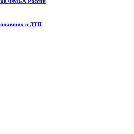
тков ФМБА России
 попавших в ДТП