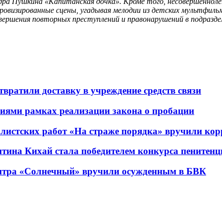
дра Пушкина «Капитанская дочка». Кроме того, несовершеннол
овизированные сцены, угадывая мелодии из детских мультфильмо
ершения повторных преступлений и правонарушений в подразде
вратили доставку в учреждение средств связи
ниями рамках реализации закона о пробации
алистских работ «На страже порядка» вручили ко
на Кихай стала победителем конкурса пенитенц
ентра «Солнечный» вручили осужденным в БВК