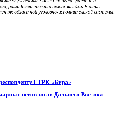
етние осужденные смогли принять участие в
в, разгадывая тематические загадки. В итоге,
лениях областной уголовно-исполнительной системы.
рреспонденту ГТРК «Бира»
иарных психологов Дальнего Востока