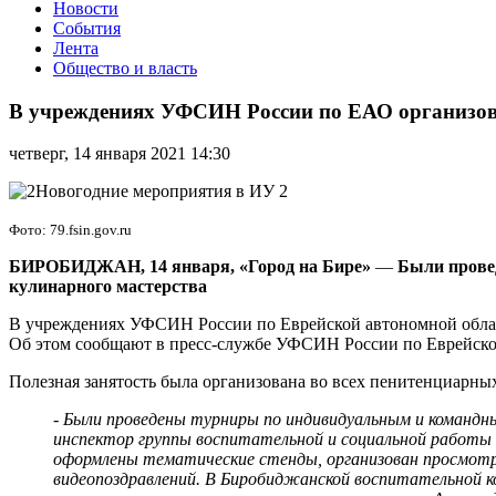
Новости
События
Лента
Общество и власть
В
учреждениях
В учреждениях УФСИН России по ЕАО организова
УФСИН
России
четверг, 14 января 2021 14:30
по
ЕАО
организовали
полезную
Фото: 79.fsin.gov.ru
занятость
осужденных
БИРОБИДЖАН, 14 января, «Город на Бире»
—
Были провед
в
кулинарного мастерства
период
В учреждениях УФСИН России по Еврейской автономной област
новогодних
Об этом сообщают в пресс-службе УФСИН России по Еврейско
каникул
Полезная занятость была организована во всех пенитенциарны
- Были проведены турниры по индивидуальным и командны
инспектор группы воспитательной и социальной работы
оформлены тематические стенды, организован просмотр
видеопоздравлений. В Биробиджанской воспитательной к