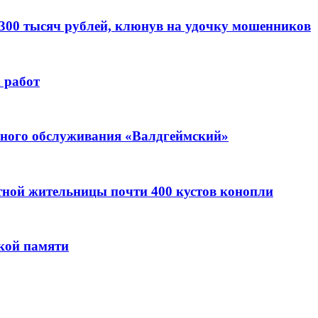
 300 тысяч рублей, клюнув на удочку мошенников
 работ
ьного обслуживания «Валдгеймский»
стной жительницы почти 400 кустов конопли
кой памяти