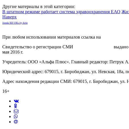
Другие материалы в этой категории:
В штатном режиме работает система здравоохранения ЕАО
Жиз
Наверх
Joomla SEF URLs by Artio
При любом использовании материалов ссылка на
gorodnabire.ru
Свидетельство о регистрации СМИ
ЭЛ № ФС 77-65771
выдано 
мая 2016 г.
Учредитель: ООО «Альфа Плюс». Главный редактор: Петрук А
Юридический адрес: 679015, г. Биробиджан, ул. Невская, 18а, п
Адрес нахождения редакции СМИ: 679015, г. Биробиджан, ул. Н
16+