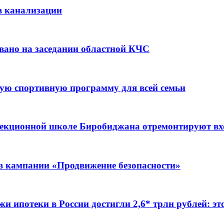
в канализации
вано на заседании областной КЧС
ую спортивную программу для всей семьи
ррекционной школе Биробиджана отремонтируют в
ов кампании «Продвижение безопасности»
жи ипотеки в России достигли 2,6* трлн рублей: э