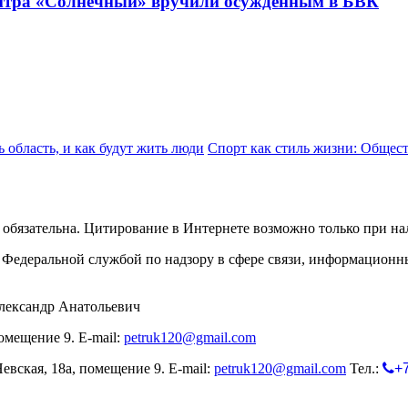
ентра «Солнечный» вручили осужденным в БВК
ь область, и как будут жить люди
Спорт как стиль жизни: Общест
обязательна. Цитирование в Интернете возможно только при н
Федеральной службой по надзору в сфере связи, информационн
лександр Анатольевич
омещение 9. E-mail:
petruk120@gmail.com
евская, 18а, помещение 9. E-mail:
petruk120@gmail.com
Тел.:
+