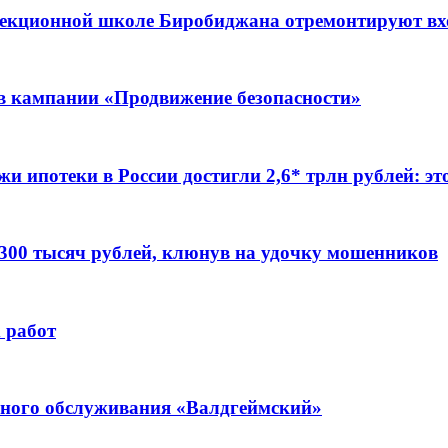
ррекционной школе Биробиджана отремонтируют в
ов кампании «Продвижение безопасности»
жи ипотеки в России достигли 2,6* трлн рублей: э
 300 тысяч рублей, клюнув на удочку мошенников
 работ
ьного обслуживания «Валдгеймский»