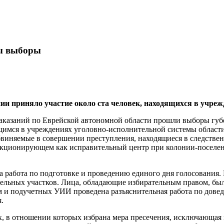
ы выборы
ии приняло участие около ста человек, находящихся в учр
казаний по Еврейской автономной области прошли выборы губе
ящимся в учреждениях уголовно-исполнительной системы облас
обвиняемые в совершении преступления, находящиеся в следств
нкционирующем как исправительный центр при колонии-поселени
работа по подготовке и проведению единого дня голосования
ельных участков. Лица, обладающие избирательным правом, был
 и подучетных УИИ проведена разъяснительная работа по довед
.
, в отношении которых избрана мера пресечения, исключающая 