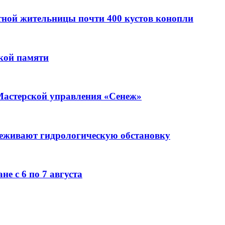
стной жительницы почти 400 кустов конопли
кой памяти
Мастерской управления «Сенеж»
леживают гидрологическую обстановку
е с 6 по 7 августа