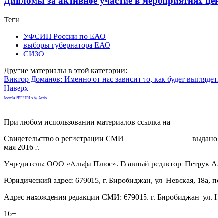
Дипломы за активное участие в мероприятиях ц
Теги
УФСИН России по ЕАО
выборы губернатора ЕАО
СИЗО
Другие материалы в этой категории:
Виктор Доманов: Именно от нас зависит то, как будет выглядет
Наверх
Joomla SEF URLs by Artio
При любом использовании материалов ссылка на
gorodnabire.ru
Свидетельство о регистрации СМИ
ЭЛ № ФС 77-65771
выдано 
мая 2016 г.
Учредитель: ООО «Альфа Плюс». Главный редактор: Петрук А
Юридический адрес: 679015, г. Биробиджан, ул. Невская, 18а, п
Адрес нахождения редакции СМИ: 679015, г. Биробиджан, ул. Н
16+