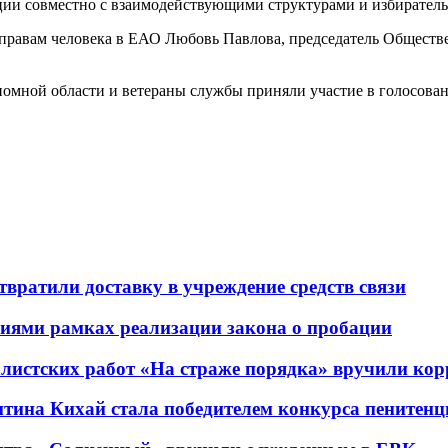
ции совместно с взаимодействующими структурами и избирател
правам человека в ЕАО Любовь Павлова, председатель Общест
омной области и ветераны службы приняли участие в голосован
вратили доставку в учреждение средств связи
ниями рамках реализации закона о пробации
алистских работ «На страже порядка» вручили ко
на Кихай стала победителем конкурса пенитенц