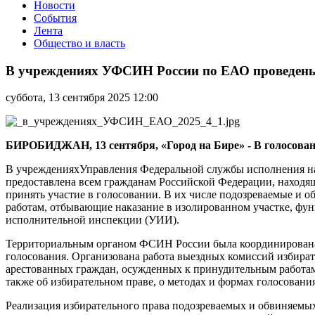
Новости
События
Лента
Общество и власть
В
учреждениях
В учреждениях УФСИН России по ЕАО проведен
УФСИН
России
суббота, 13 сентября 2025 12:00
по
ЕАО
проведены
выборы
БИРОБИДЖАН, 13 сентября, «Город на Бире» - В голосован
В учрежденияхУправления Федеральной службы исполнения на
предоставлена всем гражданам Российской Федерации, наход
принять участие в голосовании. В их числе подозреваемые и 
работам, отбывающие наказание в изолированном участке, фу
исполнительной инспекции (УИИ).
Территориальным органом ФСИН России была координирована 
голосования. Организована работа выездных комиссий избират
арестованных граждан, осужденных к принудительным работам
также об избирательном праве, о методах и формах голосования
Реализация избирательного права подозреваемых и обвиняемых