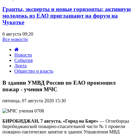
Гранты, эксперты и новые горизонты: активную
молодежь из ЕАО приглашают на форум на
Чукотке
6 августа 09:20
Все новости
Новости
События
Лента
Общество и власть
В
здании
В здании УМВД России по ЕАО произошел
УМВД
пожар - учения МЧС
России
по
пятница, 07 августа 2020 15:30
ЕАО
произошел
пожар
-
БИРОБИДЖАН, 7 августа, «Город на Бире»
— Огнеборцы
учения
биробиджанской пожарно-спасательной части № 1 провели
МЧС
пожарно-тактическое занятие в здании Управления МВД