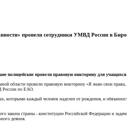
занности» провели сотрудники УМВД России в Бир
ане полицейские провели правовую викторину для учащихся
ой области провели правовую викторину «Я знаю свои права, я
Д России по ЕАО.
ах, которыми каждый человек наделен от рождения, и обязанност
ного закона страны - конституции Российской Федерации и зад
вного деяния.