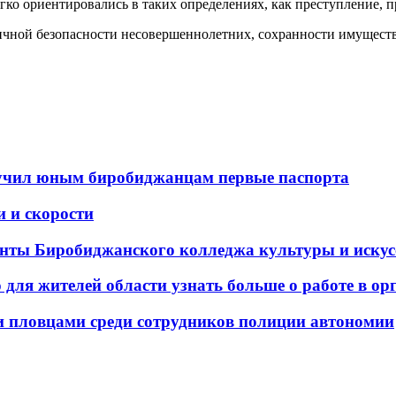
гко ориентировались в таких определениях, как преступление, 
личной безопасности несовершеннолетних, сохранности имущест
ручил юным биробиджанцам первые паспорта
и и скорости
нты Биробиджанского колледжа культуры и искус
для жителей области узнать больше о работе в ор
пловцами среди сотрудников полиции автономии