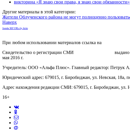
викторина «Я знаю свои права, я знаю свои обязанности»
Другие материалы в этой категории:
Жители Облученского района не могут полноценно пользовать
Наверх
Joomla SEF URLs by Artio
При любом использовании материалов ссылка на
gorodnabire.ru
Свидетельство о регистрации СМИ
ЭЛ № ФС 77-65771
выдано 
мая 2016 г.
Учредитель: ООО «Альфа Плюс». Главный редактор: Петрук А
Юридический адрес: 679015, г. Биробиджан, ул. Невская, 18а, п
Адрес нахождения редакции СМИ: 679015, г. Биробиджан, ул. Н
16+