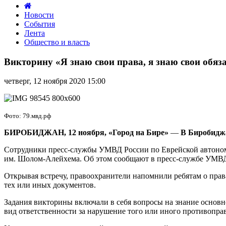
Новости
События
Лента
Общество и власть
Викторину
«Я
Викторину «Я знаю свои права, я знаю свои обя
знаю
свои
четверг, 12 ноября 2020 15:00
права,
я
знаю
свои
Фото: 79.мвд.рф
обязанности»
провели
БИРОБИДЖАН, 12 ноября, «Город на Бире»
—
В Биробидж
сотрудники
Сотрудники пресс-службы УМВД России по Еврейской автономн
УМВД
им. Шолом-Алейхема. Об этом сообщают в пресс-службе УМВ
России
в
Открывая встречу, правоохранители напомнили ребятам о прав
Биробиджане
тех или иных документов.
Задания викторины включали в себя вопросы на знание основ
вид ответственности за нарушение того или иного противопра