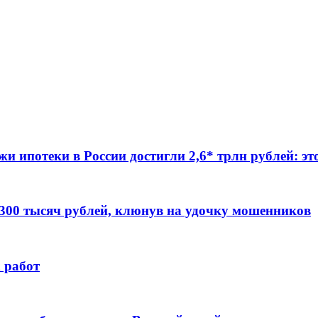
жи ипотеки в России достигли 2,6* трлн рублей: э
 300 тысяч рублей, клюнув на удочку мошенников
 работ