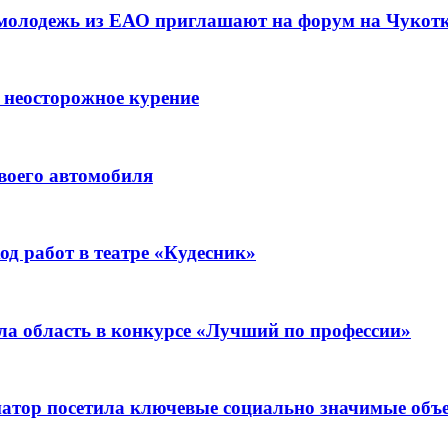
 молодежь из ЕАО приглашают на форум на Чукот
 неосторожное курение
воего автомобиля
д работ в театре «Кудесник»
ла область в конкурсе «Лучший по профессии»
рнатор посетила ключевые социально значимые о