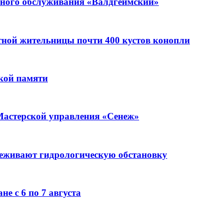
ьного обслуживания «Валдгеймский»
стной жительницы почти 400 кустов конопли
кой памяти
Мастерской управления «Сенеж»
леживают гидрологическую обстановку
е с 6 по 7 августа