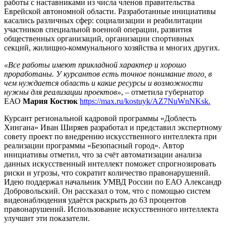
работы с наставниками из числа членов правительства
Еврейской автономной области. Разработанные инициативы
касались различных сфер: социализации и реабилитации
участников специальной военной операции, развития
общественных организаций, организации спортивных
секций, жилищно-коммунального хозяйства и многих других.
«Все работы имеют прикладной характер и хорошо
проработаны. У курсантов есть точное понимание того, в
чем нуждается область и какие ресурсы и возможности
нужны для реализации проектов»
, – отметила губернатор
ЕАО
Мария Костюк
https://max.ru/kostuyk/AZ7NuWnNKsk.
Курсант региональной кадровой программы «Доблесть
Хингана» Иван Ширяев разработал и представил экспертному
совету проект по внедрению искусственного интеллекта при
реализации программы «Безопасный город». Автор
инициативы отметил, что за счёт автоматизации анализа
данных искусственный интеллект поможет спрогнозировать
риски и угрозы, что сократит количество правонарушений.
Идею поддержал начальник УМВД России по ЕАО Александр
Добровольский. Он рассказал о том, что с помощью систем
видеонаблюдения удаётся раскрыть до 63 процентов
правонарушений. Использование искусственного интеллекта
улучшит эти показатели.