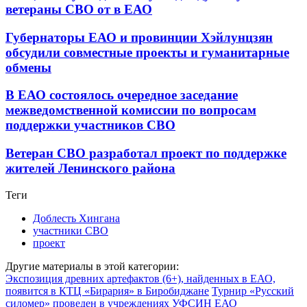
ветераны СВО от в ЕАО
Губернаторы ЕАО и провинции Хэйлунцзян
обсудили совместные проекты и гуманитарные
обмены
В ЕАО состоялось очередное заседание
межведомственной комиссии по вопросам
поддержки участников СВО
Ветеран СВО разработал проект по поддержке
жителей Ленинского района
Теги
Доблесть Хингана
участники СВО
проект
Другие материалы в этой категории:
Экспозиция древних артефактов (6+), найденных в ЕАО,
появится в КТЦ «Бирария» в Биробиджане
Турнир «Русский
силомер» проведен в учреждениях УФСИН ЕАО