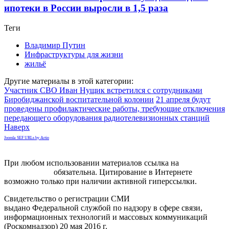
ипотеки в России выросли в 1,5 раза
Теги
Владимир Путин
Инфраструктуры для жизни
жильё
Другие материалы в этой категории:
Участник СВО Иван Нущик встретился с сотрудниками
Биробиджанской воспитательной колонии
21 апреля будут
проведены профилактические работы, требующие отключения
передающего оборудования радиотелевизионных станций
Наверх
Joomla SEF URLs by Artio
При любом использовании материалов ссылка на
gorodnabire.ru
обязательна. Цитирование в Интернете
возможно только при наличии активной гиперссылки.
Свидетельство о регистрации СМИ
ЭЛ № ФС 77-65771
выдано Федеральной службой по надзору в сфере связи,
информационных технологий и массовых коммуникаций
(Роскомнадзор) 20 мая 2016 г.