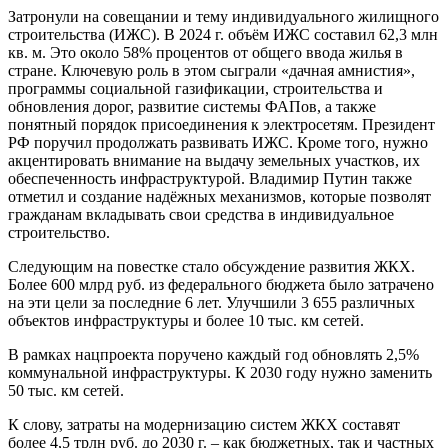
Затронули на совещании и тему индивидуального жилищного
строительства (ИЖС). В 2024 г. объём ИЖС составил 62,3 млн
кв. м. Это около 58% процентов от общего ввода жилья в
стране. Ключевую роль в этом сыграли «дачная амнистия»,
программы социальной газификации, строительства и
обновления дорог, развитие системы ФАПов, а также
понятный порядок присоединения к электросетям. Президент
РФ поручил продолжать развивать ИЖС. Кроме того, нужно
акцентировать внимание на выдачу земельных участков, их
обеспеченность инфраструктурой. Владимир Путин также
отметил и создание надёжных механизмов, которые позволят
гражданам вкладывать свои средства в индивидуальное
строительство.
Следующим на повестке стало обсуждение развития ЖКХ.
Более 600 млрд руб. из федерального бюджета было затрачено
на эти цели за последние 6 лет. Улучшили 3 655 различных
объектов инфраструктуры и более 10 тыс. км сетей.
В рамках нацпроекта поручено каждый год обновлять 2,5%
коммунальной инфраструктуры. К 2030 году нужно заменить
50 тыс. км сетей.
К слову, затраты на модернизацию систем ЖКХ составят
более 4,5 трлн руб. до 2030 г. – как бюджетных, так и частных