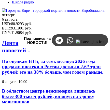
Школа радио
четверг
6 августа
USD
:
80.9293
руб.
EUR
:
93.1901
руб.
CNY
:
11.9684
руб.
Подпишись на
Лента
НОВОСТИ!
новостей ↓
По оценкам ВТБ, за семь месяцев 2026 года
продажи ипотеки в России достигли 2,6* трлн
рублей: это на 38% больше, чем годом раньше.
6 августа 19:00
В областном центре пенсионерка лишилась
более 300 тысяч рублей, клюнув на удочку
мошенников