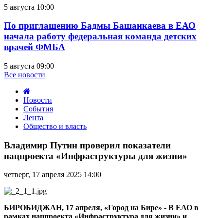
5 августа 10:00
По приглашению Бадмы Башанкаева в ЕАО
начала работу федеральная команда детских
врачей ФМБА
5 августа 09:00
Все новости
Новости
События
Лента
Общество и власть
Владимир
Путин
Владимир Путин проверил показатели
проверил
нацпроекта «Инфраструктуры для жизни»
показатели
нацпроекта
четверг, 17 апреля 2025 14:00
«Инфраструктуры
для
жизни»
БИРОБИДЖАН, 17 апреля, «Город на Бире» - В ЕАО в
рамках нацпроекта «Инфраструктура для жизни» и