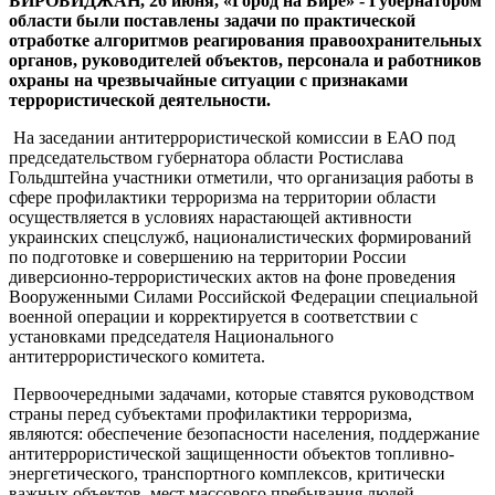
БИРОБИДЖАН, 26 июня, «Город на Бире» -
Губернатором
области были поставлены задачи по практической
отработке алгоритмов реагирования правоохранительных
органов, руководителей объектов, персонала и работников
охраны на чрезвычайные ситуации с признаками
террористической деятельности.
На заседании антитеррористической комиссии в ЕАО под
председательством губернатора области Ростислава
Гольдштейна участники отметили, что организация работы в
сфере профилактики терроризма на территории области
осуществляется в условиях нарастающей активности
украинских спецслужб, националистических формирований
по подготовке и совершению на территории России
диверсионно-террористических актов на фоне проведения
Вооруженными Силами Российской Федерации специальной
военной операции и корректируется в соответствии с
установками председателя Национального
антитеррористического комитета.
Первоочередными задачами, которые ставятся руководством
страны перед субъектами профилактики терроризма,
являются: обеспечение безопасности населения, поддержание
антитеррористической защищенности объектов топливно-
энергетического, транспортного комплексов, критически
важных объектов, мест массового пребывания людей,