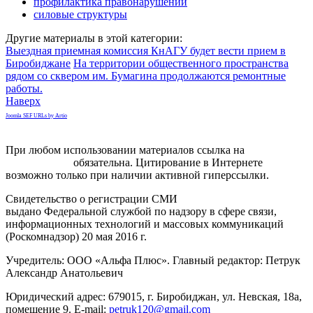
профилактика правонарушений
силовые структуры
Другие материалы в этой категории:
Выездная приемная комиссия КнАГУ будет вести прием в
Биробиджане
На территории общественного пространства
рядом со сквером им. Бумагина продолжаются ремонтные
работы.
Наверх
Joomla SEF URLs by Artio
При любом использовании материалов ссылка на
gorodnabire.ru
обязательна. Цитирование в Интернете
возможно только при наличии активной гиперссылки.
Свидетельство о регистрации СМИ
ЭЛ № ФС 77-65771
выдано Федеральной службой по надзору в сфере связи,
информационных технологий и массовых коммуникаций
(Роскомнадзор) 20 мая 2016 г.
Учредитель: ООО «Альфа Плюс». Главный редактор: Петрук
Александр Анатольевич
Юридический адрес: 679015, г. Биробиджан, ул. Невская, 18а,
помещение 9. E-mail:
petruk120@gmail.com