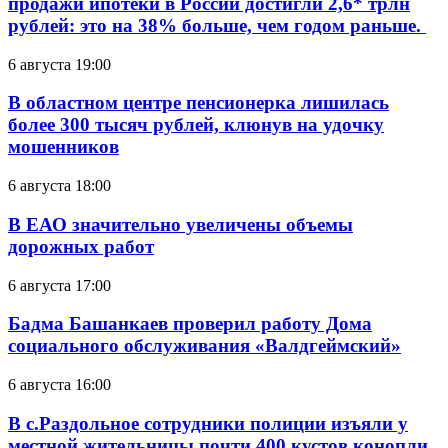
продажи ипотеки в России достигли 2,6* трлн
рублей: это на 38% больше, чем годом раньше.
6 августа 19:00
В областном центре пенсионерка лишилась
более 300 тысяч рублей, клюнув на удочку
мошенников
6 августа 18:00
В ЕАО значительно увеличены объемы
дорожных работ
6 августа 17:00
Бадма Башанкаев проверил работу Дома
социального обслуживания «Валдгеймский»
6 августа 16:00
В с.Раздольное сотрудники полиции изъяли у
местной жительницы почти 400 кустов конопли