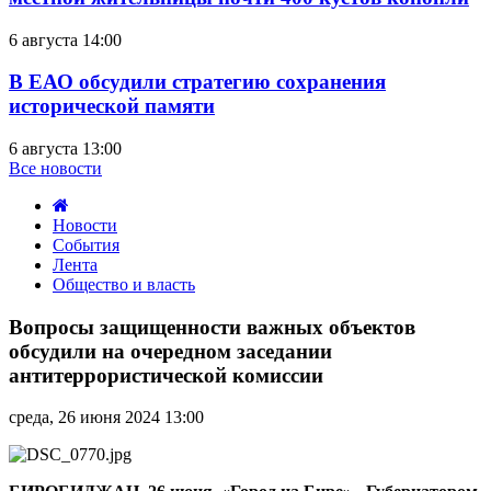
6 августа 14:00
В ЕАО обсудили стратегию сохранения
исторической памяти
6 августа 13:00
Все новости
Новости
События
Лента
Общество и власть
Вопросы
защищенности
Вопросы защищенности важных объектов
важных
обсудили на очередном заседании
объектов
антитеррористической комиссии
обсудили
на
среда, 26 июня 2024 13:00
очередном
заседании
антитеррористической
комиссии